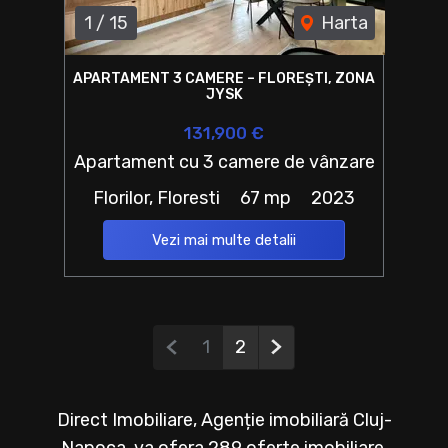
1
/
15
Harta
APARTAMENT 3 CAMERE – FLOREȘTI, ZONA
JYSK
131,900 €
Apartament cu 3 camere de vânzare
Florilor, Floresti
67 mp
2023
Vezi mai multe detalii
Pagina anterioară
Pagina următoare
1
2
Direct Imobiliare, Agenție imobiliară Cluj-
Napoca, va ofera 289 oferte imobiliare,