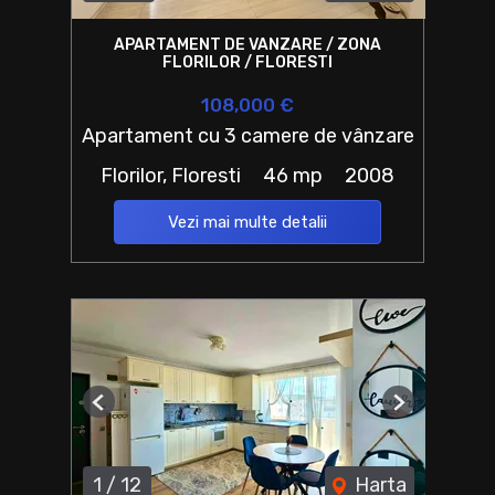
APARTAMENT DE VANZARE / ZONA
FLORILOR / FLORESTI
108,000 €
Apartament cu 3 camere de vânzare
Florilor, Floresti
46 mp
2008
Vezi mai multe detalii
Previous
Next
1
/
12
Harta