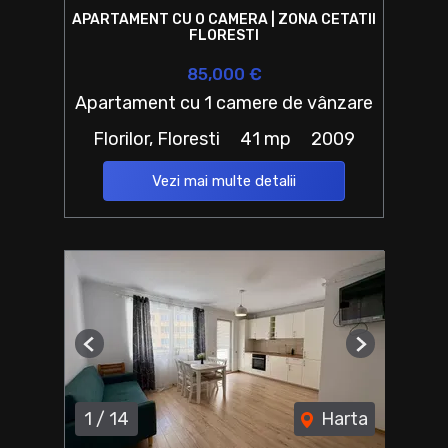
APARTAMENT CU O CAMERA | ZONA CETATII
FLORESTI
85,000 €
Apartament cu 1 camere de vânzare
Florilor, Floresti
41 mp
2009
Vezi mai multe detalii
Previous
Next
1
/
14
Harta