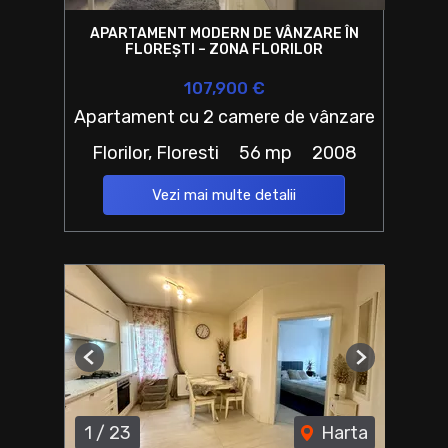
APARTAMENT MODERN DE VÂNZARE ÎN
FLOREȘTI – ZONA FLORILOR
107,900 €
Apartament cu 2 camere de vânzare
Florilor, Floresti
56 mp
2008
Vezi mai multe detalii
Previous
Next
1
/
23
Harta