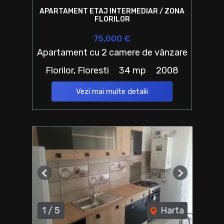
APARTAMENT ETAJ INTERMEDIAR / ZONA
FLORILOR
75,000 €
Apartament cu 2 camere de vânzare
Florilor, Floresti
34 mp
2008
Vezi mai multe detalii
Previous
Next
1
/
5
Harta