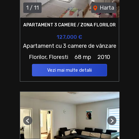
1
/
11
Harta
APARTAMENT 3 CAMERE / ZONA FLORILOR
127,000 €
Apartament cu 3 camere de vânzare
Florilor, Floresti
68 mp
2010
Vezi mai multe detalii
Previous
Next