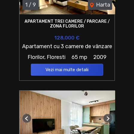
1
/
9
Harta
APARTAMENT TREI CAMERE / PARCARE /
ZONA FLORILOR
128,000 €
Apartament cu 3 camere de vânzare
Florilor, Floresti
65 mp
2009
Vezi mai multe detalii
Previous
Next