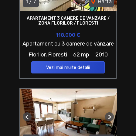
1
/
7
Harta
APARTAMENT 3 CAMERE DE VANZARE /
ZONA FLORILOR / FLORESTI
118,000 €
Apartament cu 3 camere de vânzare
Florilor, Floresti
62 mp
2010
Vezi mai multe detalii
Previous
Next