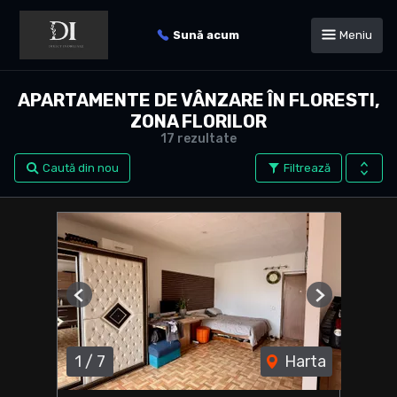
Sună acum
Meniu
APARTAMENTE DE VÂNZARE ÎN FLORESTI,
ZONA FLORILOR
17 rezultate
Caută din nou
Filtrează
Previous
Next
1
/
7
Harta