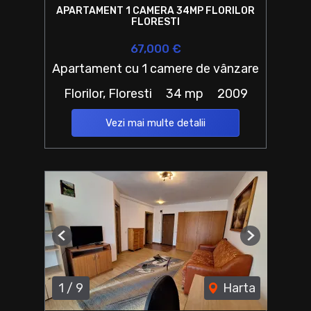
APARTAMENT 1 CAMERA 34MP FLORILOR
FLORESTI
67,000 €
Apartament cu 1 camere de vânzare
Florilor, Floresti
34 mp
2009
Vezi mai multe detalii
Previous
Next
1
/
9
Harta