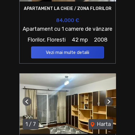
APARTAMENT LA CHEIE / ZONA FLORILOR
84,000 €
Apartament cu 1 camere de vânzare
Florilor, Floresti
42 mp
2008
Vezi mai multe detalii
Previous
Next
1
/
7
Harta