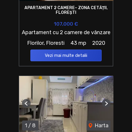
APARTAMENT 2 CAMERE– ZONA CETĂȚII,
FLOREȘTI
107,000 €
Apartament cu 2 camere de vânzare
Florilor, Floresti
43 mp
2020
Vezi mai multe detalii
Previous
Next
1
/
8
Harta