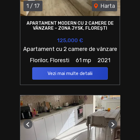
1
/
17
Harta
APARTAMENT MODERN CU 2 CAMERE DE
VÂNZARE – ZONA JYSK, FLOREȘTI
125,000 €
Apartament cu 2 camere de vânzare
Florilor, Floresti
61 mp
2021
Vezi mai multe detalii
Previous
Next