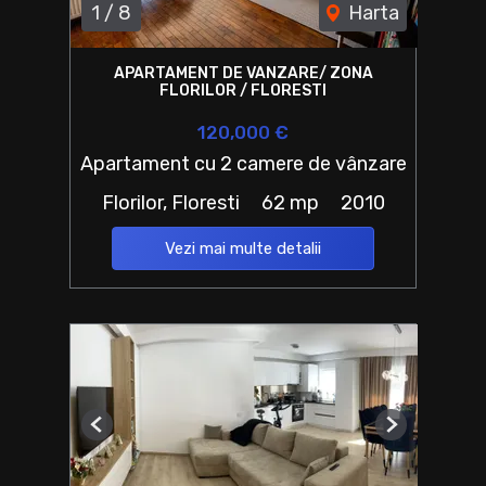
1
/
8
Harta
APARTAMENT DE VANZARE/ ZONA
FLORILOR / FLORESTI
120,000 €
Apartament cu 2 camere de vânzare
Florilor, Floresti
62 mp
2010
Vezi mai multe detalii
Previous
Next