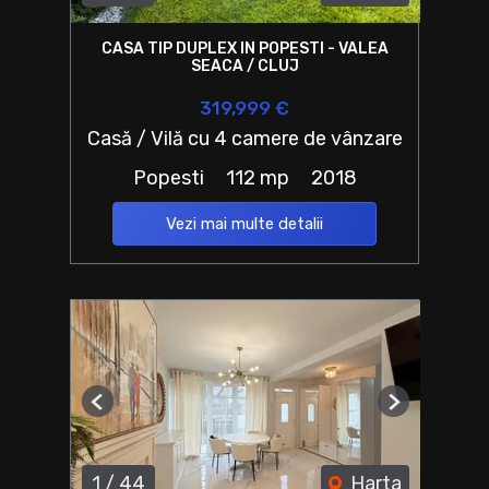
CASA TIP DUPLEX IN POPESTI - VALEA
SEACA / CLUJ
319,999 €
Casă / Vilă cu 4 camere de vânzare
Popesti
112 mp
2018
Vezi mai multe detalii
Previous
Next
1
/
44
Harta