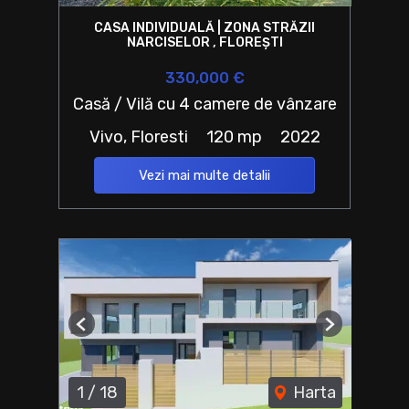
CASA INDIVIDUALĂ | ZONA STRĂZII
NARCISELOR , FLOREȘTI
330,000 €
Casă / Vilă cu 4 camere de vânzare
Vivo, Floresti
120 mp
2022
Vezi mai multe detalii
Previous
Next
1
/
18
Harta