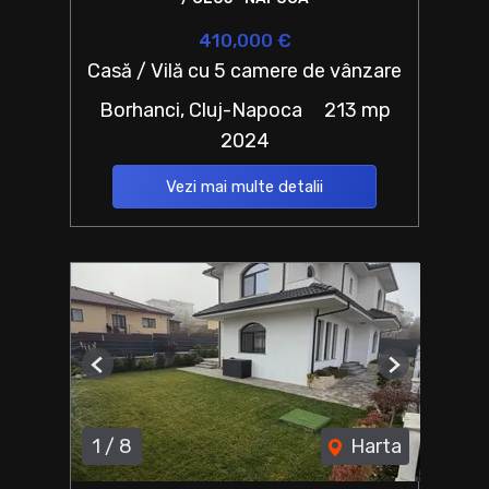
410,000 €
Casă / Vilă cu 5 camere de vânzare
Borhanci, Cluj-Napoca
213 mp
2024
Vezi mai multe detalii
Previous
Next
1
/
8
Harta