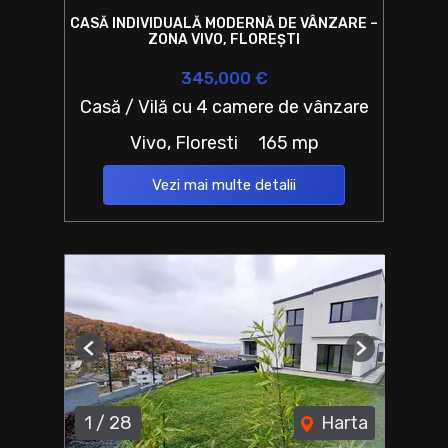
CASĂ INDIVIDUALĂ MODERNĂ DE VÂNZARE –
ZONA VIVO, FLOREȘTI
345,000 €
Casă / Vilă cu 4 camere de vânzare
Vivo, Floresti
165 mp
Vezi mai multe detalii
Previous
Next
1
/
28
Harta