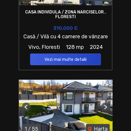
CASA INDIVIDULA / ZONA NARCISELOR ,
FLORESTI
310,000 €
Casă / Vilă cu 4 camere de vânzare
Vivo, Floresti
128 mp
2024
Vezi mai multe detalii
Previous
Next
1
/
55
Harta