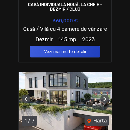
CASĂ INDIVIDUALĂ NOUĂ, LA CHEIE –
DEZMIR / CLUJ
360,000 €
Casă / Vilă cu 4 camere de vânzare
Dezmir
145 mp
2023
Vezi mai multe detalii
Previous
Next
1
/
7
Harta