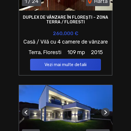
1
/
24
Harta
DUPLEX DE VÂNZARE ÎN FLOREȘTI – ZONA
TERRA / FLORESTI
260,000 €
Casă / Vilă cu 4 camere de vânzare
Terra, Floresti
109 mp
2015
Vezi mai multe detalii
Previous
Next