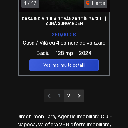
1
/
17
Harta
CASĂ INDIVIDULA DE VÂNZARE ÎN BACIU – |
ZONĂ SUNGARDEN
250,000 €
Casă / Vilă cu 4 camere de vânzare
Baciu
128 mp
2024
Vezi mai multe detalii
Pagina anterioară
Pagina următoare
1
2
Direct Imobiliare, Agenție imobiliară Cluj-
Napoca, va ofera 288 oferte imobiliare,