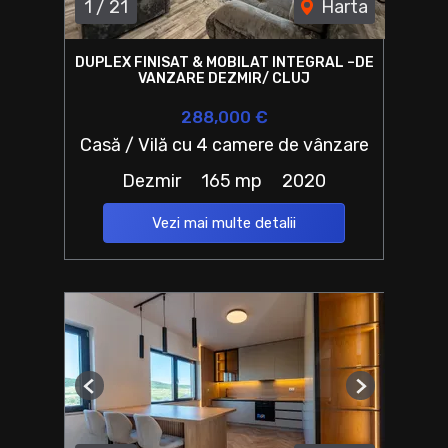
1
/
21
Harta
DUPLEX FINISAT & MOBILAT INTEGRAL –DE
VANZARE DEZMIR/ CLUJ
288,000 €
Casă / Vilă cu 4 camere de vânzare
Dezmir
165 mp
2020
Vezi mai multe detalii
Previous
Next