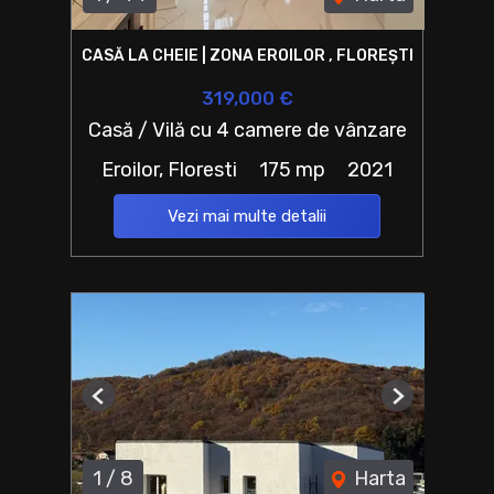
CASĂ LA CHEIE | ZONA EROILOR , FLOREȘTI
319,000 €
Casă / Vilă cu 4 camere de vânzare
Eroilor, Floresti
175 mp
2021
Vezi mai multe detalii
Previous
Next
1
/
8
Harta