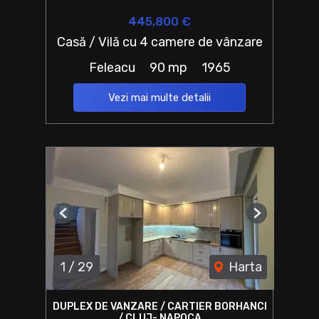
445,800 €
Casă / Vilă cu 4 camere de vânzare
Feleacu
90 mp
1965
Vezi mai multe detalii
Previous
Next
1
/
29
Harta
DUPLEX DE VANZARE / CARTIER BORHANCI
/ CLUJ- NAPOCA