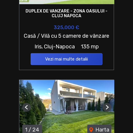
DUPLEX DE VANZARE - ZONA OASULUI -
CLUJ NAPOCA
325,000 €
Casă / Vilă cu 5 camere de vânzare
Iris, Cluj-Napoca
135 mp
Vezi mai multe detalii
Previous
Next
1
/
24
Harta