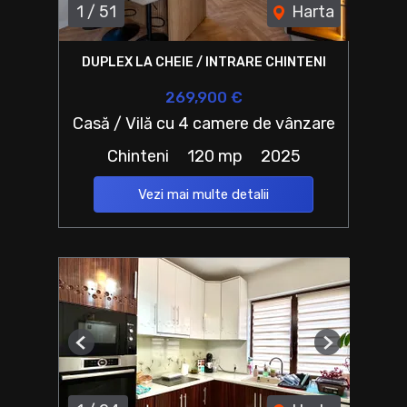
1
/
51
Harta
DUPLEX LA CHEIE / INTRARE CHINTENI
269,900 €
Casă / Vilă cu 4 camere de vânzare
Chinteni
120 mp
2025
Vezi mai multe detalii
Previous
Next