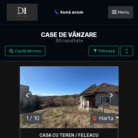
Sună acum
Meniu
CASE DE VÂNZARE
30 rezultate
Caută din nou
Filtrează
Previous
Next
1
/
10
Harta
CASA CU TEREN / FELEACU