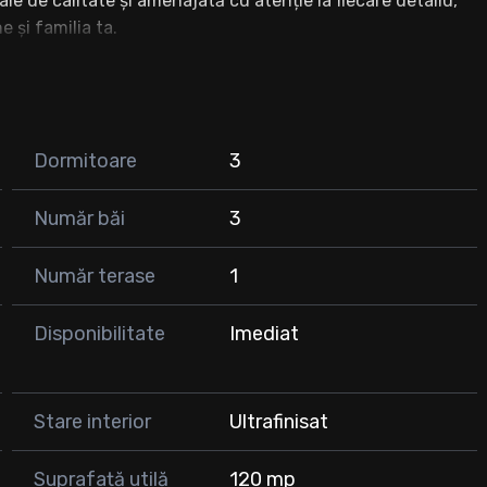
le de calitate și amenajată cu atenție la fiecare detaliu,
 și familia ta.
Dormitoare
3
Număr băi
3
Număr terase
1
Disponibilitate
Imediat
a dormitor)
Stare interior
Ultrafinisat
Suprafață utilă
120 mp