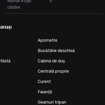
Număr etaje
1
clădire
ilități
Apometre
Bucătărie deschisă
tilată
Cabină de duș
Centrală proprie
Curent
Faianță
Geamuri tripan