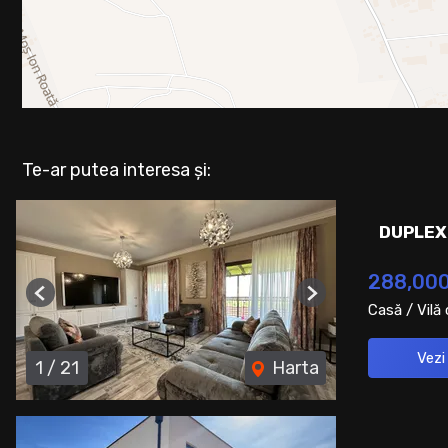
Te-ar putea interesa și:
DUPLEX
288,00
Previous
Next
Casă / Vilă
Vezi
1
/
21
Harta