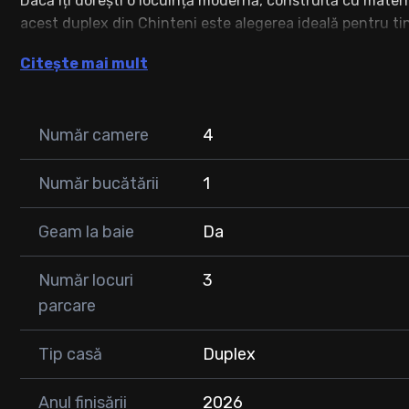
Dacă îți dorești o locuință modernă, construită cu materia
acest duplex din Chinteni este alegerea ideală pentru tine
📐 Suprafață utilă : 120 mp
Citește mai mult
🌳 Teren: 400 mp
Compartimentare inteligentă
Număr camere
4
🔹 Parter:
Număr bucătării
1
* Living spațios cu bucătărie open-space
* Baie
Geam la baie
Da
* Spațiu tehnic/depozitare amenajat sub scară
🔹 Etaj:
Număr locuri
3
parcare
* 2 dormitoare
* Birou (poate fi transformat cu ușurință într-un al treile
Tip casă
Duplex
* Dressing
* Baie
Anul finisării
2026