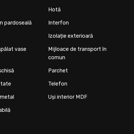
Hotă
rin pardoseală
Interfon
Izolație exterioară
spălat vase
Mijloace de transport în
comun
schisă
Parchet
ltate
Telefon
 metal
Uși interior MDF
abilă