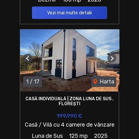
Vezi mai multe detalii
Previous
Next
1
/
17
Harta
CASĂ INDIVIDUALĂ | ZONA LUNA DE SUS ,
FLOREȘTI
199,990 €
Casă / Vilă cu 4 camere de vânzare
Luna de Sus
125 mp
2025