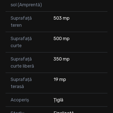
🎓 Grădiniță și școală în apropiere
sol (Amprentă)
🌳 Zonă liniștită, ideală pentru familii
Suprafață
503 mp
💎 O proprietate premium, amenajată cu bun gust și atenție la
fiecare detaliu, perfectă pentru cei care își doresc o casă
teren
complet echipată, fără investiții suplimentare.
Suprafață
500 mp
💶 Preț: 289.000 €
curte
📞 Pentru mai multe informații sau pentru programarea unei
vizionări, nu ezitați să ne contactați!
Suprafață
350 mp
curte liberă
Suprafață
19 mp
terasă
Acoperiș
Țiglă