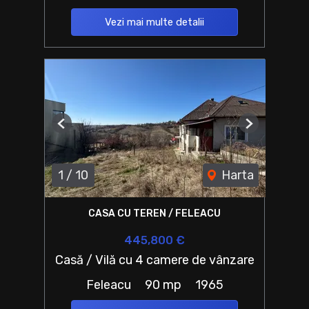
Vezi mai multe detalii
Previous
Next
1
/
10
Harta
CASA CU TEREN / FELEACU
445,800 €
Casă / Vilă cu 4 camere de vânzare
Feleacu
90 mp
1965