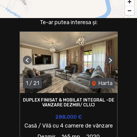
Te-ar putea interesa și:
Previous
Next
1
/
21
Harta
DUPLEX FINISAT & MOBILAT INTEGRAL –DE
VANZARE DEZMIR/ CLUJ
288,000 €
Casă / Vilă cu 4 camere de vânzare
Dezmir
165 mp
2020