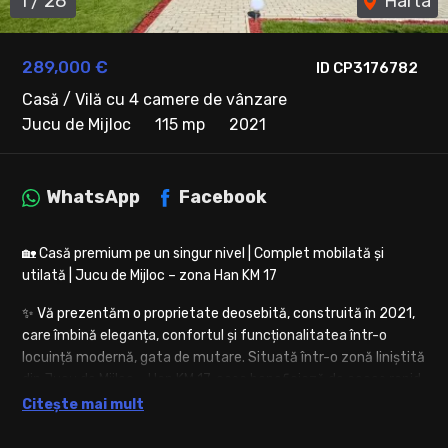
1
/
28
Harta
289,000 €
ID CP3176782
Casă / Vilă cu 4 camere de vânzare
Jucu de Mijloc
115 mp
2021
WhatsApp
Facebook
🏡 Casă premium pe un singur nivel | Complet mobilată și
utilată | Jucu de Mijloc – zona Han KM 17
✨ Vă prezentăm o proprietate deosebită, construită în 2021,
care îmbină eleganța, confortul și funcționalitatea într-o
locuință modernă, gata de mutare. Situată într-o zonă liniștită
din Jucu de Mijloc – Han KM 17, casa beneficiază de acces rapid
către Cluj-Napoca prin două rute de acces.
Citește mai mult
📐 Suprafață construită: 165 mp