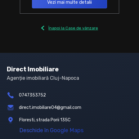
Vezi mai multe detalii
Înapoi la Case de vânzare
Direct Imobiliare
Agenție imobiliară Cluj-Napoca
0747353752
direct.imobiliare04@gmail.com
Floresti, strada Porii 135C
Deschide în Google Maps