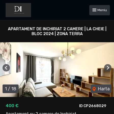
Meniu
APARTAMENT DE INCHIRIAT 2 CAMERE | LA CHEIE |
BLOC 2024 | ZONA TERRA
Previous
Ne
1
/
18
Harta
400 €
ID CP2668029
Apartament cu 2 camere de închiriat