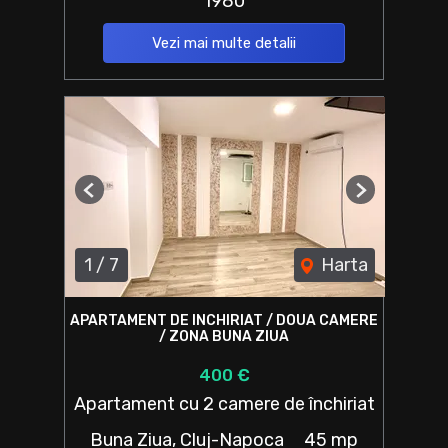
1980
Vezi mai multe detalii
Previous
Next
1
/
7
Harta
APARTAMENT DE INCHIRIAT / DOUA CAMERE
/ ZONA BUNA ZIUA
400 €
Apartament cu 2 camere de închiriat
Buna Ziua, Cluj-Napoca
45 mp