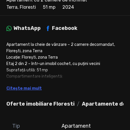
Terra, Floresti
51 mp
2024
WhatsApp
Facebook
Apartament la cheie de vânzare – 2 camere decomandat,
Florești, zona Terra
Locație: Florești, zona Terra
Etaj 2 din 2 – într-un imobil cochet, cu puțini vecini
Suprafață utilă: 51 mp
Compartimentare inteligentă:
Dormitor spațios cu pat matrimonial
Citește mai mult
Living luminos
Oferte imobiliare Floresti
Apartamente de în
Bucătărie separată
Baie modernă
Tip
Apartament