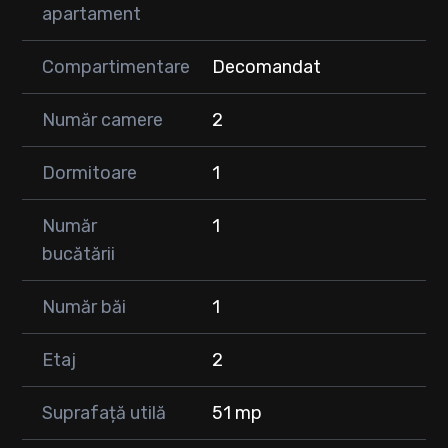
Hol cu dressing
apartament
Doua balcoane de 4 respectiv 3 mp
Compartimentare
Decomandat
Facilități:
Număr camere
2
parcare exterioară
Preț: 400 euro
Dormitoare
1
Apartament la cheie – gata de mutat
Disponibil din 1 iulie
Pentru mai multe detalii și programări la vizionare, sunați la
Număr
1
numărul din anunț.
bucătării
Număr băi
1
Etaj
2
Suprafață utilă
51 mp