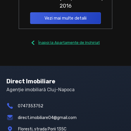
2016
Vezi mai multe detalii
Înapoi la Apartamente de închiriat
Direct Imobiliare
Agenție imobiliară Cluj-Napoca
0747353752
direct.imobiliare04@gmail.com
Floresti, strada Porii 135C