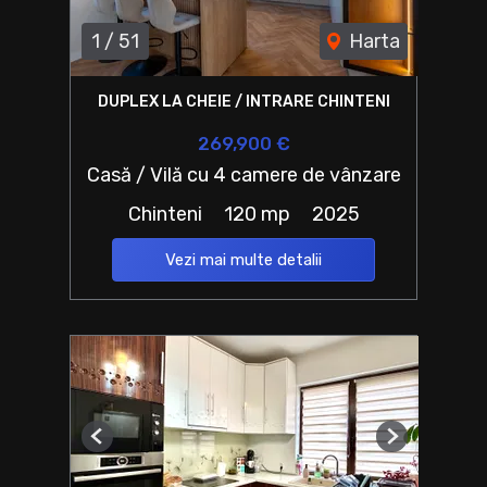
1
/
51
Harta
DUPLEX LA CHEIE / INTRARE CHINTENI
269,900 €
Casă / Vilă cu 4 camere de vânzare
Chinteni
120 mp
2025
Vezi mai multe detalii
Previous
Next