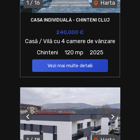
1
/
16
Harta
CASA INDIVIDUALĂ - CHINTENI CLUJ
240,000 €
Casă / Vilă cu 4 camere de vânzare
Chinteni
120 mp
2025
Vezi mai multe detalii
Previous
Next