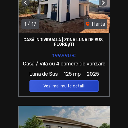
Previous
Next
1
/
17
Harta
CASĂ INDIVIDUALĂ | ZONA LUNA DE SUS ,
FLOREȘTI
199,990 €
Casă / Vilă cu 4 camere de vânzare
Luna de Sus
125 mp
2025
Vezi mai multe detalii