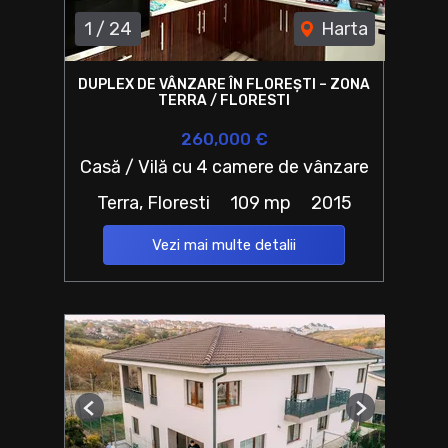
1
/
24
Harta
DUPLEX DE VÂNZARE ÎN FLOREȘTI – ZONA
TERRA / FLORESTI
260,000 €
Casă / Vilă cu 4 camere de vânzare
Terra, Floresti
109 mp
2015
Vezi mai multe detalii
Previous
Next