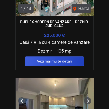
1
/
18
Harta
DUPLEX MODERN DE VÂNZARE – DEZMIR,
JUD. CLUJ
225,000 €
Casă / Vilă cu 4 camere de vânzare
Dezmir
105 mp
Vezi mai multe detalii
Previous
Next