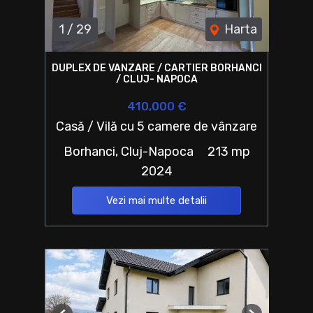
1
/
29
Harta
DUPLEX DE VANZARE / CARTIER BORHANCI
/ CLUJ- NAPOCA
410,000 €
Casă / Vilă cu 5 camere de vânzare
Borhanci, Cluj-Napoca
213 mp
2024
Vezi mai multe detalii