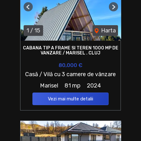
Previous
Next
1
/
15
Harta
CABANA TIP A FRAME SI TEREN 1000 MP DE
VANZARE / MARISEL . CLUJ
80,000 €
Casă / Vilă cu 3 camere de vânzare
Marisel
81 mp
2024
Vezi mai multe detalii