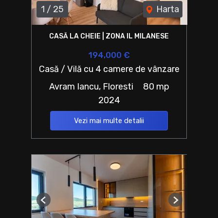
1
/
25
Harta
CASĂ LA CHEIE | ZONA IL MILANESE
194,000 €
Casă / Vilă cu 4 camere de vânzare
Avram Iancu, Floresti
80 mp
2024
Vezi mai multe detalii
Previous
Next