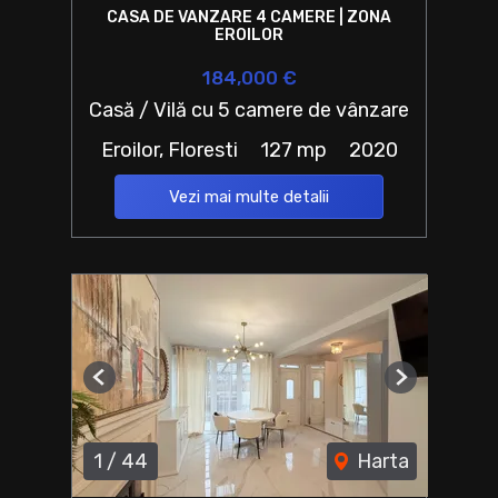
CASA DE VANZARE 4 CAMERE | ZONA
EROILOR
184,000 €
Casă / Vilă cu 5 camere de vânzare
Eroilor, Floresti
127 mp
2020
Vezi mai multe detalii
Previous
Next
1
/
44
Harta