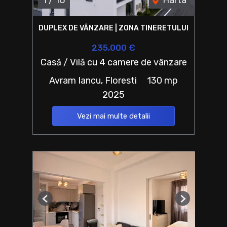
1
/
18
Harta
DUPLEX DE VÂNZARE | ZONA TINERETULUI
235,000 €
Casă / Vilă cu 4 camere de vânzare
Avram Iancu, Floresti
130 mp
2025
Vezi mai multe detalii
Previous
Next