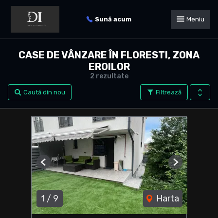
Sună acum
Meniu
CASE DE VÂNZARE ÎN FLORESTI, ZONA
EROILOR
2 rezultate
Caută din nou
Filtrează
Previous
Next
1
/
9
Harta