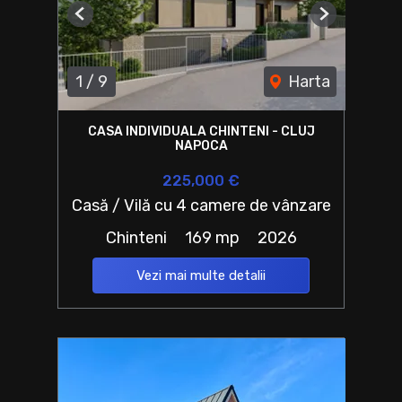
Previous
Next
1
/
9
Harta
CASA INDIVIDUALA CHINTENI - CLUJ
NAPOCA
225,000 €
Casă / Vilă cu 4 camere de vânzare
Chinteni
169 mp
2026
Vezi mai multe detalii