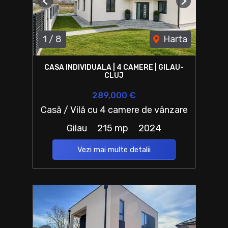
Previous
Next
1
/
8
Harta
CASA INDIVIDUALA | 4 CAMERE | GILAU-
CLUJ
289,000 €
Casă / Vilă cu 4 camere de vânzare
Gilau
215 mp
2024
Vezi mai multe detalii