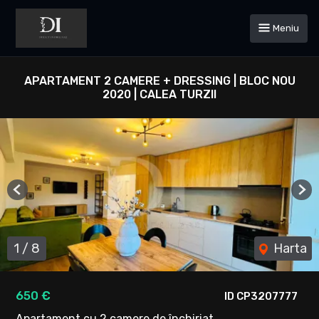
Meniu
APARTAMENT 2 CAMERE + DRESSING | BLOC NOU
2020 | CALEA TURZII
Previous
Ne
1
/
8
Harta
650 €
ID CP3207777
Apartament cu 2 camere de închiriat