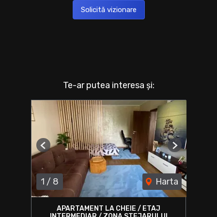
Solicită vizionare
Te-ar putea interesa și:
Previous
Next
1
/
8
Harta
APARTAMENT LA CHEIE / ETAJ
INTERMEDIAR / ZONA STEJARULUI