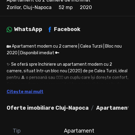
Zorilor, Cluj-Napoca
52 mp
2020
WhatsApp
Facebook
🏡 Apartament modern cu 2 camere | Calea Turzii | Bloc nou
2020 | Disponibil imediat 🔑
✨ Se oferă spre închiriere un apartament modern cu 2
camere, situat într-un bloc nou (2020) de pe Calea Turzii, ideal
pentru 👤 o persoană sau 👩‍❤️‍👨 un cuplu care își dorește confort,
finisaje moderne și acces rapid către principalele puncte de
interes din oraș.
Citește mai mult
📍 Localizare:
Oferte imobiliare Cluj-Napoca
Apartamente d
📌 Calea Turzii
🚌 Stațiile autobuzelor 21, 43B și 45, la aproximativ 5 minute
de mers pe jos
🛒 Carrefour și German Shop
Tip
Apartament