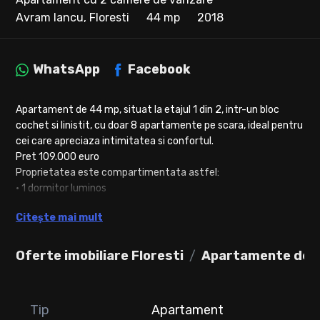
Avram Iancu, Floresti
44 mp
2018
WhatsApp
Facebook
Apartament de 44 mp, situat la etajul 1 din 2, intr-un bloc
cochet si linistit, cu doar 8 apartamente pe scara, ideal pentru
cei care apreciaza intimitatea si confortul.
Pret 109.000 euro
Proprietatea este compartimentata astfel:
• 1 dormitor luminos
• 1 baie finisata modern
Citește mai mult
• Living open space cu bucatarie complet utilata
• 2 balcoane utile pentru relaxare sau depozitare
• 1 dressing de 3 m si 1 dressing de 1,6 m, oferind spatiu
Oferte imobiliare Floresti
Apartamente de v
generos de organizare
Dotari si beneficii:
Tip
Apartament
• Parchet din lemn masiv