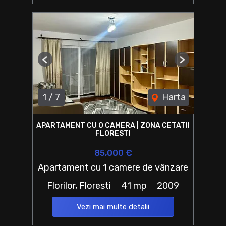
Previous
Next
1
/
7
Harta
APARTAMENT CU O CAMERA | ZONA CETATII
FLORESTI
85,000 €
Apartament cu 1 camere de vânzare
Florilor, Floresti
41 mp
2009
Vezi mai multe detalii