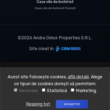
Case vile de închiriat
Case vile de închiriat Floresti
©
2026
Andra Delux Properties S.R.L.
Site creat în
Acest site folosește cookies,
află detalii
.
Alege
ce tipuri de cookies dorești să permitem:
Necesare
Statistică
Marketing
Resping tot
Accept tot
Sună acum
Solicită vizionare