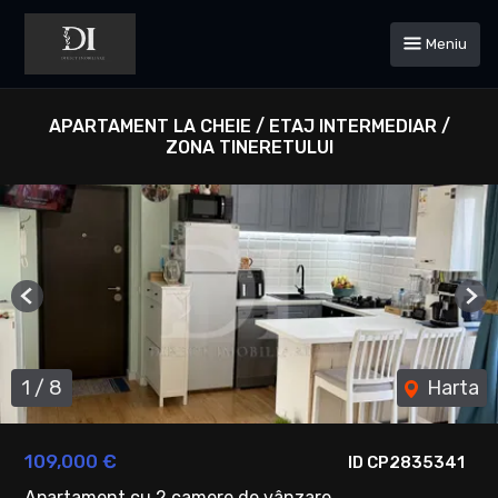
Meniu
APARTAMENT LA CHEIE / ETAJ INTERMEDIAR /
ZONA TINERETULUI
Previous
Ne
1
/
8
Harta
109,000 €
ID CP2835341
Apartament cu 2 camere de vânzare