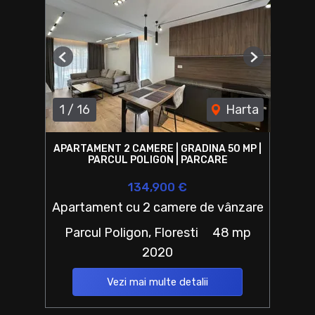
Previous
Next
1
/
16
Harta
APARTAMENT 2 CAMERE | GRADINA 50 MP |
PARCUL POLIGON | PARCARE
134,900 €
Apartament cu 2 camere de vânzare
Parcul Poligon, Floresti
48 mp
2020
Vezi mai multe detalii