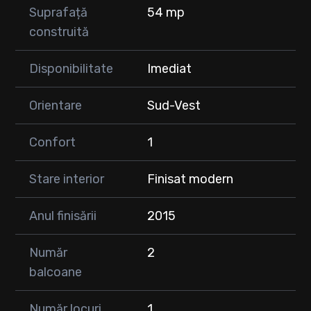
Suprafață
54 mp
construită
Disponibilitate
Imediat
Orientare
Sud-Vest
Confort
1
Stare interior
Finisat modern
Anul finisării
2015
Număr
2
balcoane
Număr locuri
1