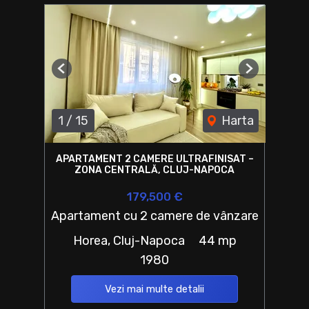
Previous
Next
1
/
15
Harta
APARTAMENT 2 CAMERE ULTRAFINISAT –
ZONA CENTRALĂ, CLUJ-NAPOCA
179,500 €
Apartament cu 2 camere de vânzare
Horea, Cluj-Napoca
44 mp
1980
Vezi mai multe detalii