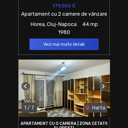
179,500 €
Apartament cu 2 camere de vânzare
Horea, Cluj-Napoca
44 mp
1980
Vezi mai multe detalii
Previous
Next
1
/
7
Harta
APARTAMENT CU O CAMERA | ZONA CETATII