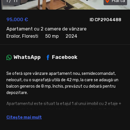
1
/
11
Harta
95,000 €
ID CP2904488
Apartament cu 2 camere de vânzare
Eroilor, Floresti
50 mp
2024
WhatsApp
Facebook
Se oferă spre vânzare apartament nou, semidecomandat,
nelocuit, cu o suprafață utilă de 42 mp, la care se adaugă un
balcon generos de 8 mp, închis, prevăzut cu debară pentru
depozitare.
Apartamentul este situat la etajul 1 al unui imobil cu 2 etaje +
mansardă, într-o zonă liniștită, ideală pentru familii. Grădinița
de stat se află chiar în spatele blocului, un mare avantaj
Citește mai mult
pentru cei cu copii.
Loc de parcare inclus în preț.