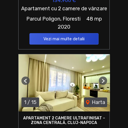
134,900 €
Apartament cu 2 camere de vânzare
Parcul Poligon, Floresti
48 mp
2020
Vezi mai multe detalii
Previous
Next
1
/
15
Harta
APARTAMENT 2 CAMERE ULTRAFINISAT –
ZONA CENTRALĂ, CLUJ-NAPOCA