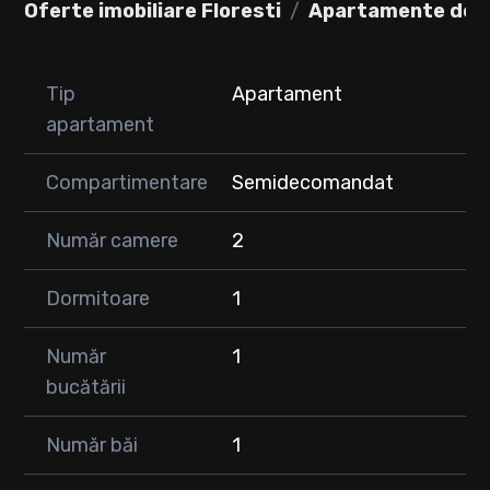
Oferte imobiliare Floresti
Apartamente de v
Locuința beneficiază de:
Încălzire în pardoseală
Geamuri termopan, pentru un confort termic și fonic ridicat
Tip
Apartament
apartament
Se vinde complet mobilat și utilat, fiind gata de mutare
imediată, fără a necesita investiții suplimentare.
Compartimentare
Semidecomandat
Ideal atât ca locuință personală, cât și ca investiție sigură
pentru închiriere.
Număr camere
2
📞 Pentru mai multe detalii și programarea unei vizionări, vă
rugăm să ne contactați telefonic.
Dormitoare
1
Număr
1
bucătării
Număr băi
1