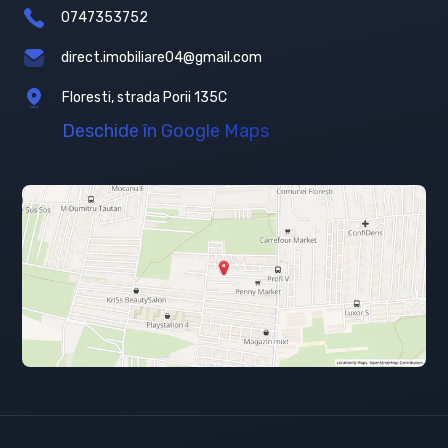
0747353752
direct.imobiliare04@gmail.com
Floresti, strada Porii 135C
Deschide în Google Maps