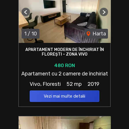
Previous
Next
1
/
10
Harta
APARTAMENT MODERN DE ÎNCHIRIAT ÎN
FLOREȘTI – ZONA VIVO
480 RON
Apartament cu 2 camere de închiriat
Vivo, Floresti
52 mp
2019
Vezi mai multe detalii