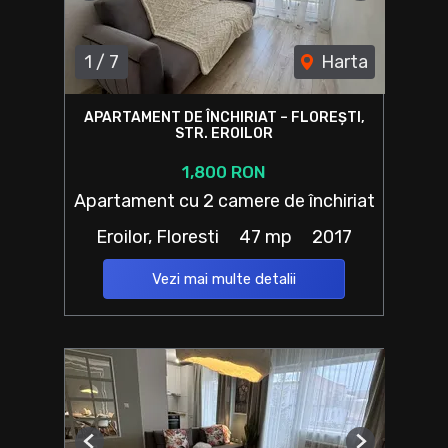
1
/
7
Harta
APARTAMENT DE ÎNCHIRIAT – FLOREȘTI,
STR. EROILOR
1,800 RON
Apartament cu 2 camere de închiriat
Eroilor, Floresti
47 mp
2017
Vezi mai multe detalii