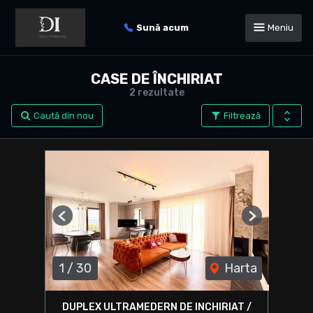
Sună acum
Meniu
CASE DE ÎNCHIRIAT
2 rezultate
Caută din nou
Filtrează
Previous
Next
1
/
30
Harta
DUPLEX ULTRAMEDERN DE INCHIRIAT /