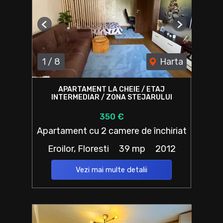
Previous
Next
1
/
8
Harta
APARTAMENT LA CHEIE / ETAJ
INTERMEDIAR / ZONA STEJARULUI
350 €
Apartament cu 2 camere de închiriat
Eroilor, Floresti
39 mp
2012
Vezi mai multe detalii