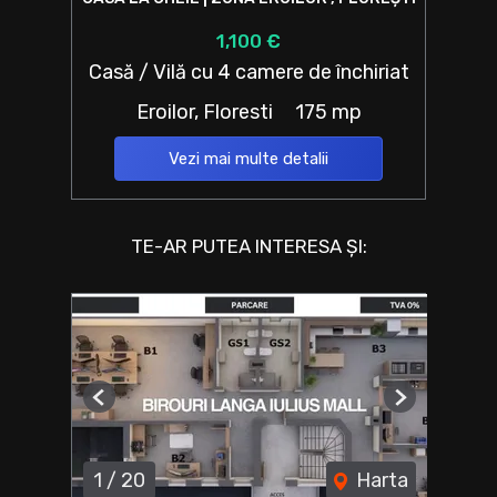
1,100 €
Casă / Vilă cu 4 camere de închiriat
Eroilor, Floresti
175 mp
Vezi mai multe detalii
TE-AR PUTEA INTERESA ȘI:
Previous
Next
1
/
20
Harta