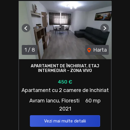
Previous
Next
1
/
8
Harta
APARTAMENT DE ÎNCHIRIAT, ETAJ
INTERMEDIAR – ZONA VIVO
450 €
Apartament cu 2 camere de închiriat
Avram Iancu, Floresti
60 mp
2021
Vezi mai multe detalii