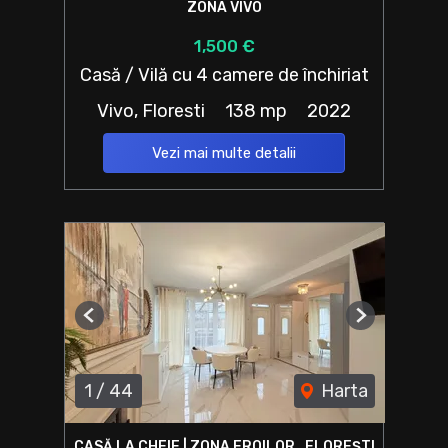
ZONA VIVO
1,500 €
Casă / Vilă cu 4 camere de închiriat
Vivo, Floresti
138 mp
2022
Vezi mai multe detalii
Previous
Next
1
/
44
Harta
CASĂ LA CHEIE | ZONA EROILOR , FLOREȘTI