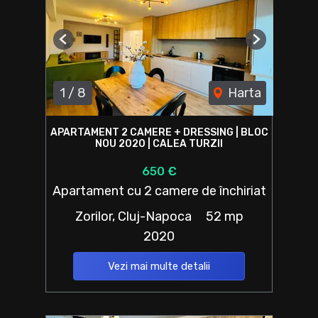
Previous
Next
1
/
8
Harta
APARTAMENT 2 CAMERE + DRESSING | BLOC
NOU 2020 | CALEA TURZII
650 €
Apartament cu 2 camere de închiriat
Zorilor, Cluj-Napoca
52 mp
2020
Vezi mai multe detalii