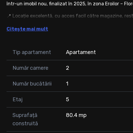
într-un imobil nou, finalizat în 2025, în zona Eroilor – Flor
📍 Locație excelentă, cu acces facil către magazine, rest
🏡 Detalii proprietate:
Citește mai mult
Suprafață utilă: 67 mp + balcon
Etaj: 5 din 8 (bloc cu lift)
Tip apartament
Apartament
Compartimentare modernă:
Living generos cu bucătărie open-space
Număr camere
2
Dormitor
Hol
Număr bucătării
1
Baie
Balcon
Etaj
5
🔥 Confort și dotări premium:
Încălzire prin pardoseală
Suprafață
80.4 mp
Centrală termică proprie
construită
Mobilier realizat la standarde înalte