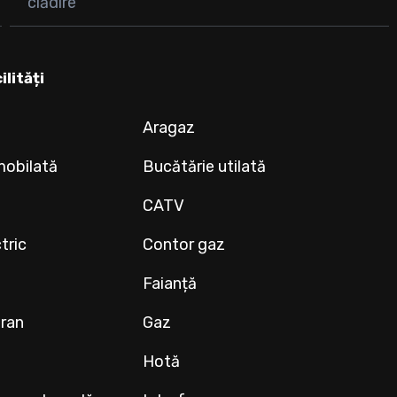
clădire
ilități
Aragaz
mobilată
Bucătărie utilată
CATV
tric
Contor gaz
Faianță
eran
Gaz
Hotă