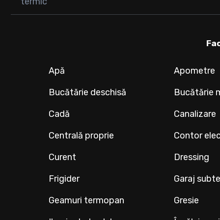
termic
Fac
Apă
Apometre
Bucătărie deschisă
Bucătărie 
Cadă
Canalizare
Centrală proprie
Contor elec
Curent
Dressing
Frigider
Garaj subt
Geamuri termopan
Gresie