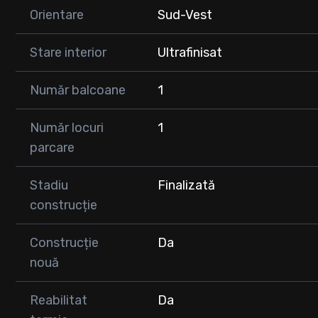
Se predă complet mobilat și utilat, conform fotografiilor
Orientare
Sud-Vest
Toate electrocasnicele sunt noi și în garanție
Apartamentul este ideal pentru cei care își doresc un sp
Stare interior
Ultrafinisat
investiții suplimentare.
Parcare subterana : 9000 euro
Număr balcoane
1
💰 Preț: 155.900 euro
📞 Pentru detalii și programări vizionare va rugam sa ne 
Număr locuri
1
parcare
Stadiu
Finalizată
construcție
Construcție
Da
nouă
Reabilitat
Da