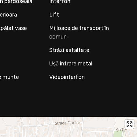
rin pardoseală
Interfon
terioară
Lift
spălat vase
Mijloace de transport în
comun
Străzi asfaltate
Ușă intrare metal
e munte
Videointerfon