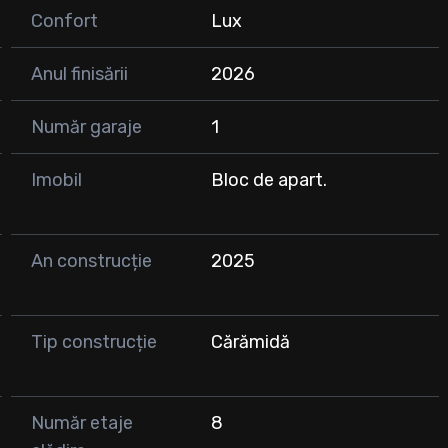
Confort
Lux
ațiu modern, elegant și gata de mutare imediată, fără
Anul finisării
2026
Număr garaje
1
contactati !
Imobil
Bloc de apart.
An construcție
2025
Tip construcție
Cărămidă
Număr etaje
8