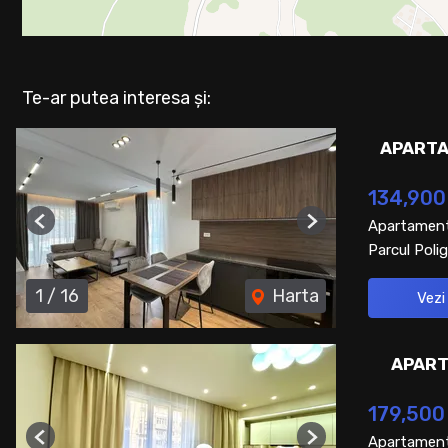
Te-ar putea interesa și:
APARTA
134,900
Apartament
Previous
Next
Parcul Polig
1
/
16
Harta
Vezi
APART
179,500
Apartament