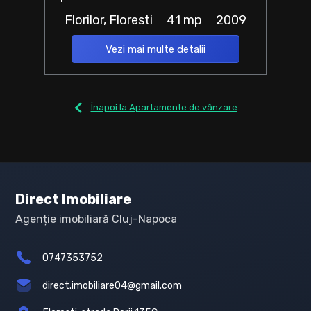
Florilor, Floresti
41 mp
2009
Vezi mai multe detalii
Înapoi la Apartamente de vânzare
Direct Imobiliare
Agenție imobiliară Cluj-Napoca
0747353752
direct.imobiliare04@gmail.com