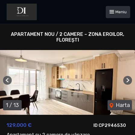
Meniu
APARTAMENT NOU / 2 CAMERE – ZONA EROILOR,
FLOREȘTI
Previous
Ne
1
/
13
Harta
129,000 €
ID CP2946530
Apartament cu 2 camere de vânzare