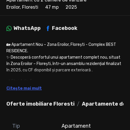
Eroilor, Floresti
47 mp
2025
WhatsApp
Facebook
🏡 Apartament Nou – Zona Eroilor, Florești - Complex BEST
RESIDENCE.
✨ Descoperă confortul unui apartament complet nou, situat
în Zona Eroilor – Florești, într-un ansamblu rezidențial finalizat
în 2025, cu CF disponibil și parcare exterioară .
📍 Etaj 4 din 5
📐 Suprafață utilă: 47 mp
Citește mai mult
🌿 Balcon generos: 10 mp
Oferte imobiliare Floresti
Apartamente de v
🔹 Compartimentare inteligentă:
✔ Living open space cu bucătărie
✔ Dormitor luminos
Tip
Apartament
✔ Hol cu spațiu de depozitare