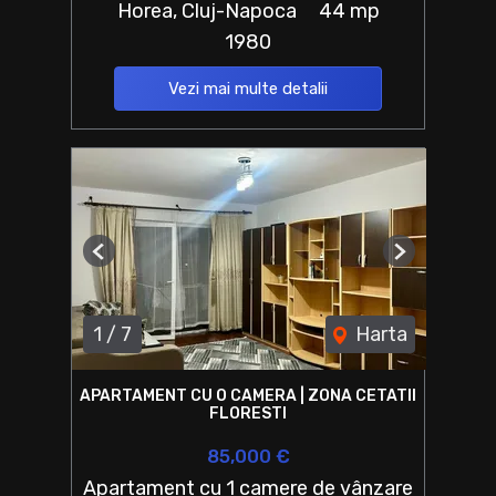
Horea, Cluj-Napoca
44 mp
1980
Vezi mai multe detalii
Previous
Next
1
/
7
Harta
APARTAMENT CU O CAMERA | ZONA CETATII
FLORESTI
85,000 €
Apartament cu 1 camere de vânzare