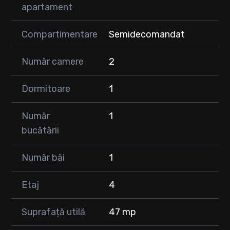
apartament
* Hol
📍 Localizare excelentă, în apropiere de:
Compartimentare
Semidecomandat
Lidl, Profi, Mega Image, stație de autobuz, grădiniță, școală,
bancă, farmacie, cabinet medical, notar, stomatolog și sală de
Număr camere
2
fitness.
💰 Preț: 90.000 €
Dormitoare
1
🚗 Loc de parcare disponibil separat: 5.000 €
Apartamentul este ideal atât pentru locuit, cât și pentru
Număr
1
investiție.
bucătării
📞 Pentru mai multe detalii sau programarea unei vizionări:
Număr băi
1
Etaj
4
Suprafață utilă
47 mp