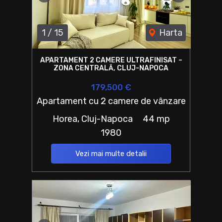
Previous
Next
1
/
15
Harta
APARTAMENT 2 CAMERE ULTRAFINISAT –
ZONA CENTRALĂ, CLUJ-NAPOCA
179,500 €
Apartament cu 2 camere de vânzare
Horea, Cluj-Napoca
44 mp
1980
Vezi mai multe detalii