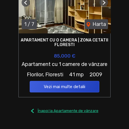
Previous
Next
1
/
7
Harta
APARTAMENT CU O CAMERA | ZONA CETATII
FLORESTI
85,000 €
Apartament cu 1 camere de vânzare
Florilor, Floresti
41 mp
2009
Vezi mai multe detalii
Înapoi la Apartamente de vânzare