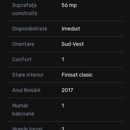
Suprafață
56 mp
construită
Disponibilitate
Imediat
Orientare
Sud-Vest
Confort
1
Stare interior
Finisat clasic
Anul finisării
2017
Număr
1
balcoane
Număr locuri
1