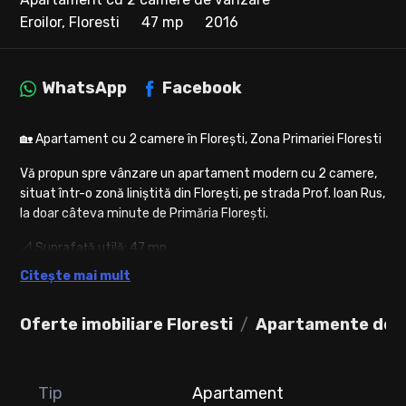
Eroilor, Floresti
47 mp
2016
WhatsApp
Facebook
🏡 Apartament cu 2 camere în Florești, Zona Primariei Floresti
Vă propun spre vânzare un apartament modern cu 2 camere,
situat într-o zonă liniștită din Florești, pe strada Prof. Ioan Rus,
la doar câteva minute de Primăria Florești.
📐 Suprafață utilă: 47 mp
🏢 Etaj: 4 din 4
Citește mai mult
🛋 Se vinde complet mobilat și utilat, cu mobilier realizat la
comandă.
Oferte imobiliare Floresti
Apartamente de v
Compartimentare:
* Living cu bucătărie open space
* Dormitor
Tip
Apartament
* Baie