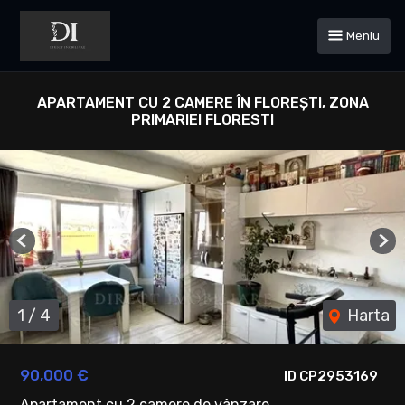
Meniu
APARTAMENT CU 2 CAMERE ÎN FLOREȘTI, ZONA
PRIMARIEI FLORESTI
Previous
Ne
1
/
4
Harta
90,000 €
ID CP2953169
Apartament cu 2 camere de vânzare