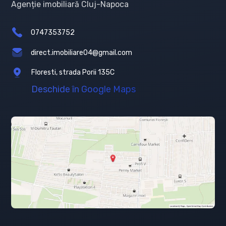
Agenție imobiliară Cluj-Napoca
0747353752
direct.imobiliare04@gmail.com
Floresti, strada Porii 135C
Deschide în Google Maps