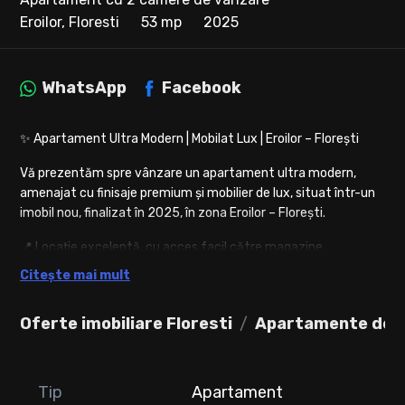
Eroilor, Floresti
53 mp
2025
WhatsApp
Facebook
✨ Apartament Ultra Modern | Mobilat Lux | Eroilor – Florești
Vă prezentăm spre vânzare un apartament ultra modern,
amenajat cu finisaje premium și mobilier de lux, situat într-un
imobil nou, finalizat în 2025, în zona Eroilor – Florești.
📍 Locație excelentă, cu acces facil către magazine,
restaurante, stații de transport și puncte de interes.
Citește mai mult
🏡 Detalii proprietate:
Oferte imobiliare Floresti
Suprafață utilă: 53 mp + 9 mp balcon
Apartamente de v
Etaj: 4 din 6 (bloc cu lift)
Compartimentare modernă:
Tip
Apartament
Living generos cu bucătărie open-space