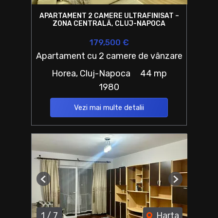
APARTAMENT 2 CAMERE ULTRAFINISAT –
ZONA CENTRALĂ, CLUJ-NAPOCA
179,500 €
Apartament cu 2 camere de vânzare
Horea, Cluj-Napoca
44 mp
1980
Vezi mai multe detalii
Previous
Next
1
/
7
Harta