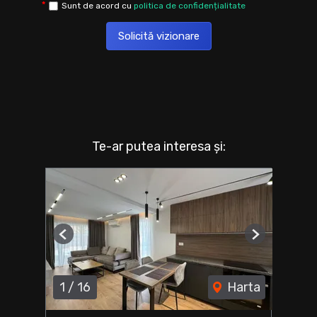
Sunt de acord cu
politica de confidențialitate
Solicită vizionare
Te-ar putea interesa și:
Previous
Next
1
/
16
Harta