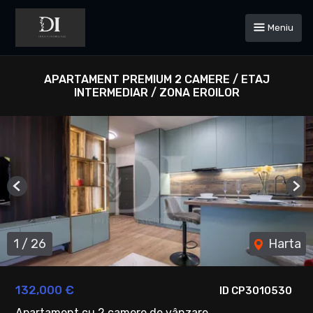
Meniu
APARTAMENT PREMIUM 2 CAMERE / ETAJ
INTERMEDIAR / ZONA EROILOR
Previous
Ne
1
/
26
Harta
132,000 €
ID CP3010530
Apartament cu 2 camere de vânzare