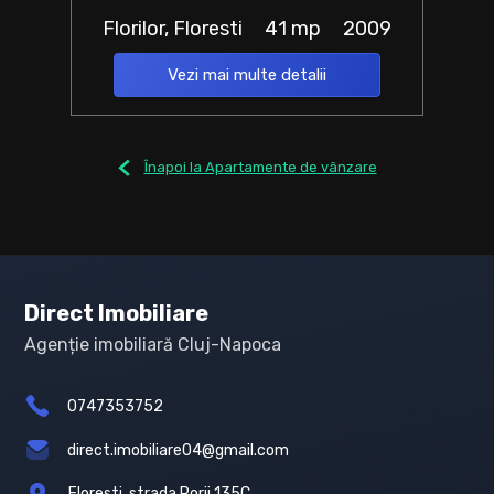
Florilor, Floresti
41 mp
2009
Vezi mai multe detalii
Înapoi la Apartamente de vânzare
Direct Imobiliare
Agenție imobiliară Cluj-Napoca
0747353752
direct.imobiliare04@gmail.com
Floresti, strada Porii 135C