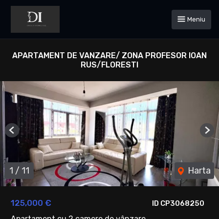
Meniu
APARTAMENT DE VANZARE/ ZONA PROFESOR IOAN
RUS/FLORESTI
Previous
Ne
1
/
11
Harta
125,000 €
ID CP3068250
Apartament cu 2 camere de vânzare