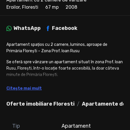
Eroilor, Floresti
67 mp
2008
WhatsApp
Facebook
Apartament spațios cu 2 camere, luminos, aproape de
Primăria Florești – Zona Prof. Ioan Rusu
Se oferă spre vânzare un apartament situat în zona Prof. Ioan
Rusu, Florești, într-o locație foarte accesibilă, la doar câteva
minute de Primăria Florești.
Apartamentul are o suprafață utilă de 66,85 mp + balcon de
Citește mai mult
4,5 mp și este situat la etajul 2 din 3 al unui imobil construit în
anul 2008.
Oferte imobiliare Floresti
Apartamente de v
Compartimentarea este practică și bine gândită:
hol generos
Tip
Apartament
2 camere decomandate