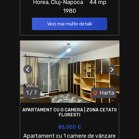
Horea, Cluj-Napoca
44 mp
1980
Vezi mai multe detalii
Previous
Next
1
/
7
Harta
APARTAMENT CU O CAMERA | ZONA CETATII
FLORESTI
85,000 €
Apartament cu 1 camere de vânzare