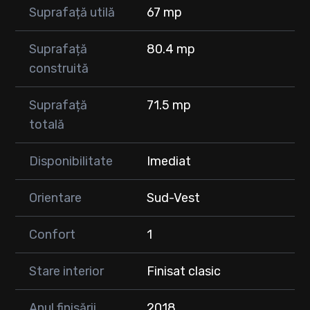
Suprafață utilă
67 mp
Suprafață
80.4 mp
construită
Suprafață
71.5 mp
totală
Disponibilitate
Imediat
Orientare
Sud-Vest
Confort
1
Stare interior
Finisat clasic
Anul finisării
2018