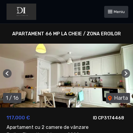
Meniu
APARTAMENT 66 MP LA CHEIE / ZONA EROILOR
Previous
Ne
1
/
16
Harta
117,000 €
ID CP3174468
Apartament cu 2 camere de vânzare