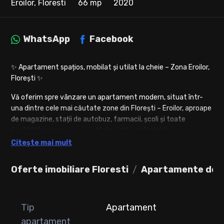
Eroilor, Floresti
66 mp
2020
WhatsApp
Facebook
✨ Apartament spațios, mobilat și utilat la cheie – Zona Eroilor,
Florești ✨
Vă oferim spre vânzare un apartament modern, situat într-
una dintre cele mai căutate zone din Florești – Eroilor, aproape
de magazine, stații de autobuz, farmacii, școli și toate
facilitățile necesare unui stil de viață confortabil.
Citește mai mult
🏢 Etaj 4 din 4
📅 Bloc construit în anul 2020
Oferte imobiliare Floresti
Apartamente de v
📐 66 mp utili + balcon de 3 mp
💰 Preț: 117.000 €
🚗 Loc de parcare subterană disponibil la 9.000 €
Tip
Apartament
Compartimentare practică și generoasă:
apartament