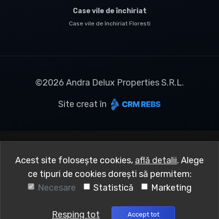
Case vile de închiriat
Case vile de închiriat Floresti
©
2026
Andra Delux Properties S.R.L.
Site creat în
Acest site folosește cookies,
află detalii
.
Alege
ce tipuri de cookies dorești să permitem:
Necesare
Statistică
Marketing
Resping tot
Accept tot
Sună acum
Solicită vizionare