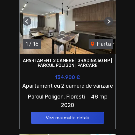
Previous
Next
1
/
16
Harta
APARTAMENT 2 CAMERE | GRADINA 50 MP |
PARCUL POLIGON | PARCARE
134,900 €
Apartament cu 2 camere de vânzare
Parcul Poligon, Floresti
48 mp
2020
Vezi mai multe detalii