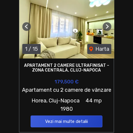
Previous
Next
1
/
15
Harta
APARTAMENT 2 CAMERE ULTRAFINISAT –
ZONA CENTRALĂ, CLUJ-NAPOCA
179,500 €
Apartament cu 2 camere de vânzare
Horea, Cluj-Napoca
44 mp
1980
Vezi mai multe detalii