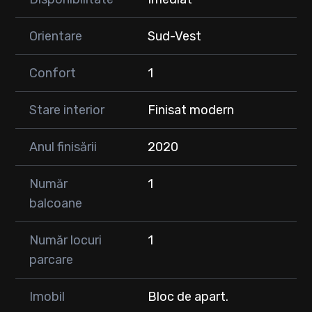
✅ Electrocasnice și finisaje de calitate
✅ Spații generoase de depozitare
Orientare
Sud-Vest
🔑 Un apartament ideal atât pentru locuință proprie, cât și
pentru investiție, oferind confort, eficiență energetică și o
Confort
1
locație excelentă în centrul Floreștiului.
Stare interior
Finisat modern
📞 Pentru mai multe detalii și programarea unei vizionări:
Anul finisării
2020
Număr
1
balcoane
Număr locuri
1
parcare
Imobil
Bloc de apart.