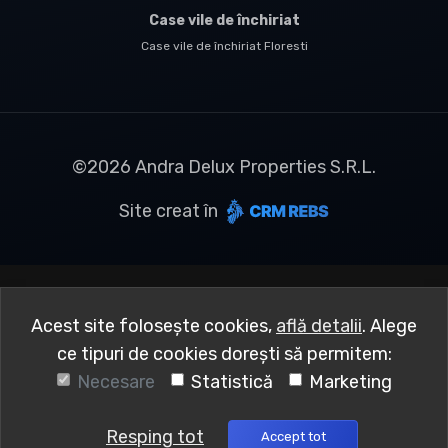
Case vile de închiriat
Case vile de închiriat Floresti
©
2026
Andra Delux Properties S.R.L.
Site creat în
Acest site folosește cookies,
află detalii
.
Alege
ce tipuri de cookies dorești să permitem:
Necesare
Statistică
Marketing
Resping tot
Accept tot
Sună acum
Solicită vizionare