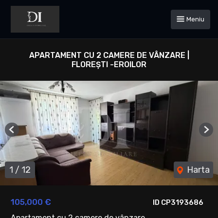
Meniu
APARTAMENT CU 2 CAMERE DE VÂNZARE |
FLOREȘTI -EROILOR
Previous
Ne
1
/
12
Harta
105,000 €
ID CP3193686
Apartament cu 2 camere de vânzare