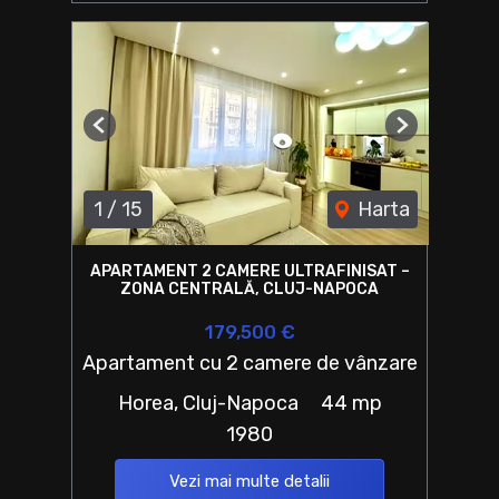
Previous
Next
1
/
15
Harta
APARTAMENT 2 CAMERE ULTRAFINISAT –
ZONA CENTRALĂ, CLUJ-NAPOCA
179,500 €
Apartament cu 2 camere de vânzare
Horea, Cluj-Napoca
44 mp
1980
Vezi mai multe detalii