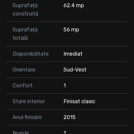
🏛️ Primărie
Suprafață
62.4 mp
🌿 Parc, spații verzi și locuri de joacă pentru copii chiar lângă
construită
bloc
💙 Ideal atât pentru locuit, cât și pentru investiție!
Suprafață
56 mp
totală
📞 Pentru mai multe informații sau pentru programarea unei
vizionări, nu ezitați să ne contactați!
Disponibilitate
Imediat
🔑 Mută-te fără griji într-un apartament pregătit să devină
"acasă"!
Orientare
Sud-Vest
Confort
1
Stare interior
Finisat clasic
Anul finisării
2015
Număr
1