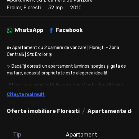
Eroilor, Floresti
52 mp
2010
WhatsApp
Facebook
🏡 Apartament cu 2 camere de vânzare | Florești – Zona
Centrală | Str. Eroilor ☀️
✨ Dacă îți dorești un apartament luminos, spațios și gata de
mutare, această proprietate este alegerea ideală!
📍 Localizare excelentă: Florești, zona Centrală, pe Strada
Eroilor, la etajul 1 din 3, într-un bloc construit de calitate, cu
Citește mai mult
pereți dubli pentru un confort termic și fonic deosebit.
Oferte imobiliare Floresti
📐 Suprafață:
Apartamente de v
✔️ 52 mp utili
✔️ Logie închisă de 4 mp
Tip
Apartament
🛋️ Compartimentare: