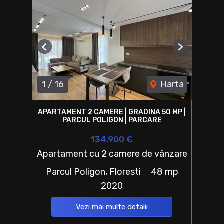
Previous
Next
1
/
16
Harta
APARTAMENT 2 CAMERE | GRADINA 50 MP |
PARCUL POLIGON | PARCARE
134,900 €
Apartament cu 2 camere de vânzare
Parcul Poligon, Floresti
48 mp
2020
Vezi mai multe detalii