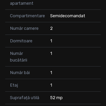
✅ Living generos cu bucătărie semideschisă – 33 mp
apartament
✅ Dormitor
✅ Baie
Compartimentare
Semidecomandat
✅ 2 holuri (hol de acces și hol care separă zona de zi de zona
de noapte)
Număr camere
2
🏠 Se vinde complet mobilat și utilat, exact cum se vede în
poze, fiind disponibil imediat!
Dormitoare
1
❄️ Dotări:
✔️ Centrală termică proprie
Număr
1
✔️ Aer condiționat
bucătării
✔️ Orientare sudică – lumină naturală pe tot parcursul zilei ☀️
✔️ Loc de parcare propriu inclus în preț 🚗
Număr băi
1
🌳 Avantajele zonei:
🚍 Stație de autobuz la câteva minute
Etaj
1
🛒 Magazine și supermarketuri
🥬 Piață agroalimentară
Suprafață utilă
52 mp
🍽️ Restaurante și cafenele
💊 Farmacii