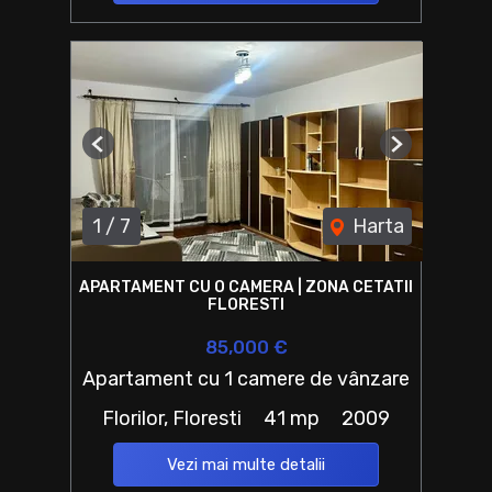
Previous
Next
1
/
7
Harta
APARTAMENT CU O CAMERA | ZONA CETATII
FLORESTI
85,000 €
Apartament cu 1 camere de vânzare
Florilor, Floresti
41 mp
2009
Vezi mai multe detalii