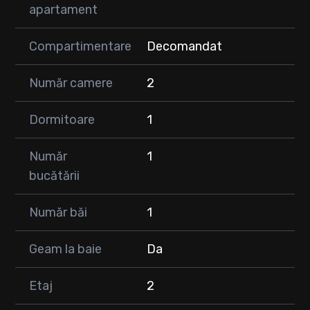
apartament
🔑Dispune de: centrală termică, parchet din lemn masiv,
mașină de spălat haine, uscător de haine, mașină de spălat
vase etc.
Compartimentare
Decomandat
💰Preț: 120.000 euro
Număr camere
2
📍Locație liniștită, aproape de puncte de interes (magazine,
transport în comun, școli).
Dormitoare
1
Număr
1
bucătării
Număr băi
1
Geam la baie
Da
Etaj
2