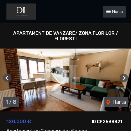
Meniu
APARTAMENT DE VANZARE/ ZONA FLORILOR /
FLORESTI
Previous
Ne
1
/
8
Harta
120,000 €
ID CP2538821
Apartament cu 2 camere de vânzare