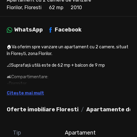
Florilor, Floresti
62 mp
2010
WhatsApp
Facebook
🏠Va oferim spre vanzare un apartament cu 2 camere, situat
în Florești, zona Florilor.
📐Suprafață utilă este de 62 mp + balcon de 9 mp
🛋️Compartimentare:
-Dormitor
-Living cu bucătărie open space
Citește mai mult
-Baie
-Hol
Oferte imobiliare Floresti
Apartamente de v
-Cămară
-Parcare (inclusa in pret)
🗄️Se vinde complet mobilat, utilat, asa cum se poate observa
Tip
Apartament
si in poze.