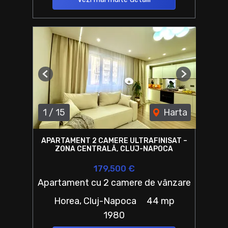
Previous
Next
1
/
15
Harta
APARTAMENT 2 CAMERE ULTRAFINISAT –
ZONA CENTRALĂ, CLUJ-NAPOCA
179,500 €
Apartament cu 2 camere de vânzare
Horea, Cluj-Napoca
44 mp
1980