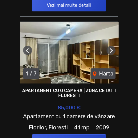
Vezi mai multe detalii
Previous
Next
1
/
7
Harta
APARTAMENT CU O CAMERA | ZONA CETATII
FLORESTI
85,000 €
Apartament cu 1 camere de vânzare
Florilor, Floresti
41 mp
2009