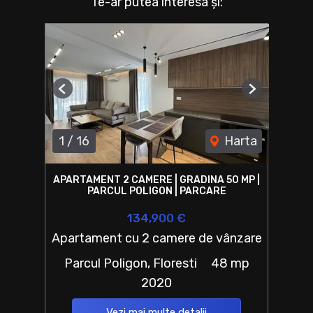
Te-ar putea interesa și:
Previous
Next
1
/
16
Harta
APARTAMENT 2 CAMERE | GRADINA 50 MP |
PARCUL POLIGON | PARCARE
134,900 €
Apartament cu 2 camere de vânzare
Parcul Poligon, Floresti
48 mp
2020
Vezi mai multe detalii