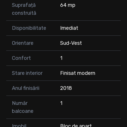
Suprafață
64 mp
construită
Disponibilitate
Imediat
Orientare
Sud-Vest
Confort
1
Stare interior
Finisat modern
Anul finisării
2018
Număr
1
balcoane
Imobil
Bloc de apart.