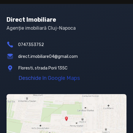
Direct Imobiliare
Agenție imobiliară Cluj-Napoca
0747353752
direct.imobiliare04@gmail.com
Floresti, strada Porii 135C
Deschide în Google Maps