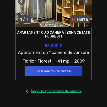
Previous
Next
1
/
7
Harta
APARTAMENT CU O CAMERA | ZONA CETATII
FLORESTI
85,000 €
Apartament cu 1 camere de vânzare
Florilor, Floresti
41 mp
2009
Vezi mai multe detalii
Înapoi la Apartamente de vânzare