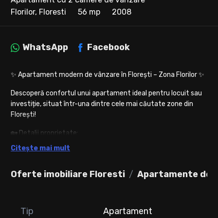
Florilor, Floresti
56 mp
2008
WhatsApp
Facebook
✨ Apartament modern de vânzare în Florești – Zona Florilor ✨
Descoperă confortul unui apartament ideal pentru locuit sau
investiție, situat într-una dintre cele mai căutate zone din
Florești!
🏡 Detalii proprietate:
* 2 camere decomandate
Citește mai mult
* 1 baie
* Bucătărie spațioasă, amenajată cu loc de luat masa și
Oferte imobiliare Floresti
Apartamente de v
canapea
* Suprafață utilă: 56 mp
* Balcon generos în formă de L (amenajat cu gazon artificial,
măsuță, scaune + spațiu de depozitare)
Tip
Apartament