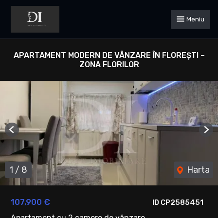
Meniu
APARTAMENT MODERN DE VÂNZARE ÎN FLOREȘTI –
ZONA FLORILOR
Previous
Ne
1
/
8
Harta
107,900 €
ID CP2585451
Apartament cu 2 camere de vânzare