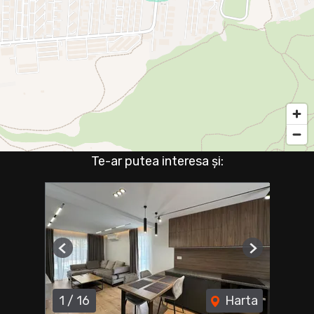
Te-ar putea interesa și:
Previous
Next
1
/
16
Harta