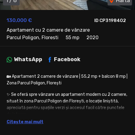
1
/
8
Harta
130,000 €
ID CP3198402
Apartament cu 2 camere de vânzare
Parcul Poligon, Floresti
55 mp
2020
WhatsApp
Facebook
🏡 Apartament 2 camere de vânzare | 55,2 mp + balcon 8 mp |
Zona Parcul Poligon, Florești
✨ Se oferă spre vânzare un apartament modern cu 2 camere,
situat în zona Parcul Poligon din Florești, o locație liniștită,
apreciată pentru spațiile verzi și accesul facil către punctele
de interes.
Citește mai mult
📐 Detalii apartament:
✔️ Suprafață utilă: 55,2 mp