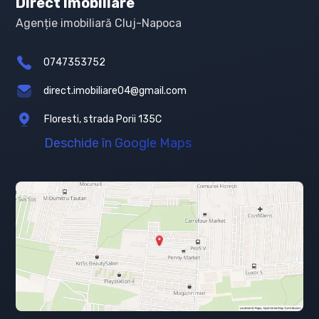
Direct Imobiliare
Agenție imobiliară Cluj-Napoca
0747353752
direct.imobiliare04@gmail.com
Floresti, strada Porii 135C
Deschide în Google Maps