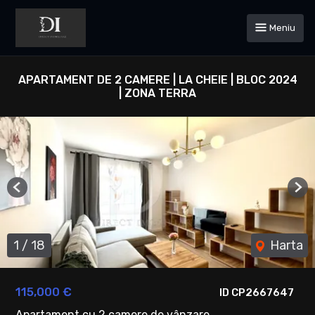
Meniu
APARTAMENT DE 2 CAMERE | LA CHEIE | BLOC 2024
| ZONA TERRA
Previous
Ne
1
/
18
Harta
115,000 €
ID CP2667647
Apartament cu 2 camere de vânzare