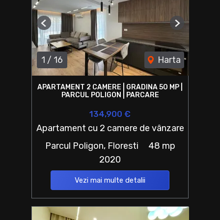
Previous
Next
1
/
16
Harta
APARTAMENT 2 CAMERE | GRADINA 50 MP |
PARCUL POLIGON | PARCARE
134,900 €
Apartament cu 2 camere de vânzare
Parcul Poligon, Floresti
48 mp
2020
Vezi mai multe detalii