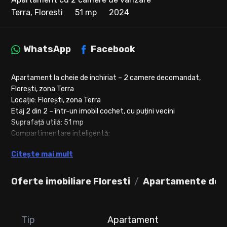
Terra, Floresti
51 mp
2024
WhatsApp
Facebook
Apartament la cheie de inchiriat – 2 camere decomandat,
Florești, zona Terra
Locație: Florești, zona Terra
Etaj 2 din 2 – într-un imobil cochet, cu puțini vecini
Suprafață utilă: 51 mp
Compartimentare inteligentă:
Se poate achizitiona cu preluare de chiriasi , chiria fiind 400
Citește mai mult
euro.
Dormitor spațios cu pat matrimonial
Oferte imobiliare Floresti
Apartamente de v
Living luminos
Bucătărie separată
Tip
Apartament
Hol cu dressing