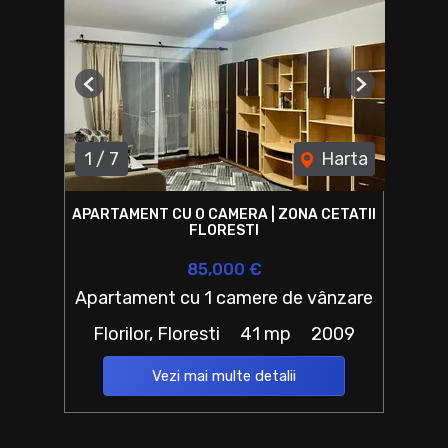
Previous
Next
1
/
7
Harta
APARTAMENT CU O CAMERA | ZONA CETATII
FLORESTI
85,000 €
Apartament cu 1 camere de vânzare
Florilor, Floresti
41 mp
2009
Vezi mai multe detalii