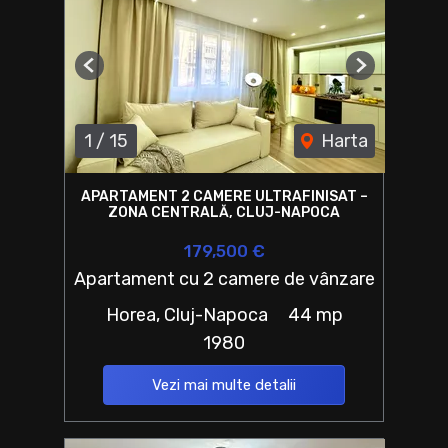
Previous
Next
1
/
15
Harta
APARTAMENT 2 CAMERE ULTRAFINISAT –
ZONA CENTRALĂ, CLUJ-NAPOCA
179,500 €
Apartament cu 2 camere de vânzare
Horea, Cluj-Napoca
44 mp
1980
Vezi mai multe detalii