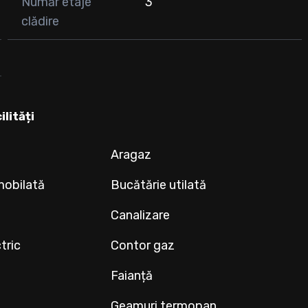
Număr etaje
3
clădire
ilități
Aragaz
mobilată
Bucătărie utilată
Canalizare
tric
Contor gaz
Faianță
Geamuri termopan