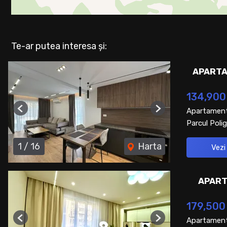
Te-ar putea interesa și:
APARTA
134,900
Apartament
Previous
Next
Parcul Polig
1
/
16
Harta
Vezi
APART
179,500
Apartament
Previous
Next