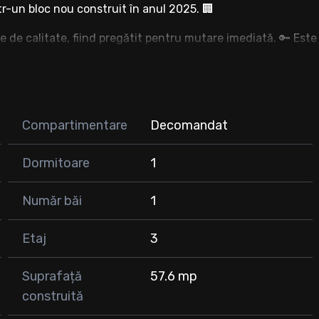
ntr-un bloc nou construit în anul 2025. 🏢
je de calitate, fiind pregătit pentru mutare imediată. 🔑 Este
rsoană care își dorește confort și acces facil către toate
Compartimentare
Decomandat
Dormitoare
1
Număr băi
1
Etaj
3
 (se achiziționează separat).
Suprafață
57.6 mp
construită