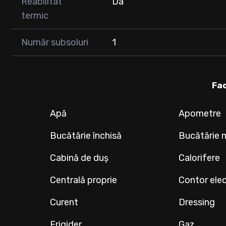
Reabilitat
Da
termic
Număr subsoluri
1
Fac
Apă
Apometre
Bucătărie închisă
Bucătărie 
Cabină de duș
Calorifere
Centrală proprie
Contor elec
Curent
Dressing
Frigider
Gaz