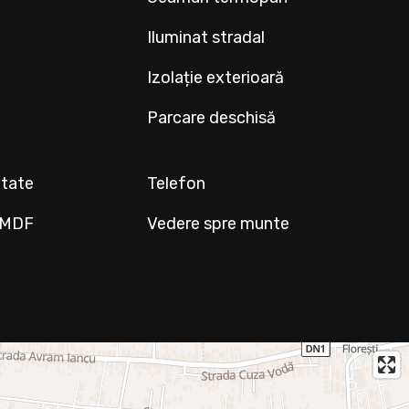
Iluminat stradal
Izolație exterioară
Parcare deschisă
ltate
Telefon
r MDF
Vedere spre munte