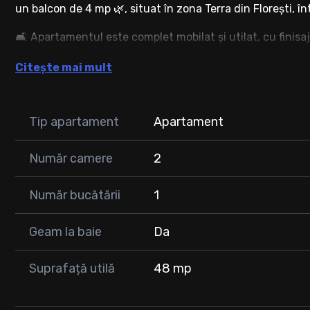
un balcon de 4 mp 🌿, situat în zona Terra din Florești, î
🛋️ Apartamentul este complet mobilat și utilat, cu finisa
alegerea ideală pentru un 👩‍❤️‍👨 cuplu sau pentru 👤 o pe
Citește mai mult
punctele de interes.
📋 Compartimentare:
🚪 Hol
Tip apartament
Apartament
🍽️ Bucătărie decomandată
🛋️ Living
Număr camere
2
🛏️ Dormitor
🛁 Baie
Număr bucătării
1
🌞 Balcon
Geam la baie
Da
📍 Locuința este situată la parter înalt.
🚗 Loc de parcare exterior disponibil la prețul de 5.000 €
Suprafață utilă
48 mp
📍 Zona oferă acces rapid către:
🚌 Mijloace de transport în comun