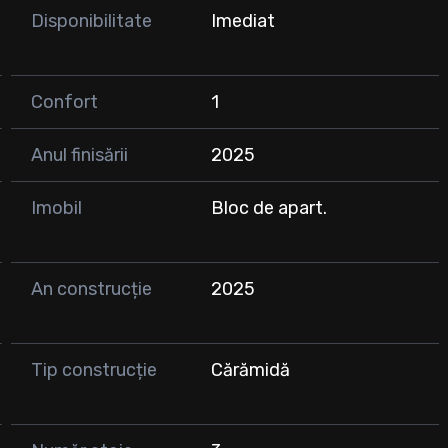
Disponibilitate
Imediat
il
Confort
1
Anul finisării
2025
Imobil
Bloc de apart.
 de interes
izionări, nu ezitați să ne contactați! 🤝🏡
An construcție
2025
Tip construcție
Cărămidă