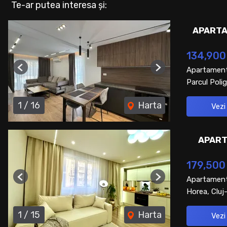
Te-ar putea interesa și:
APARTA
134,900
Apartament
Previous
Next
Parcul Polig
1
/
16
Harta
Vezi
APART
179,500
Apartament
Previous
Next
Horea, Clu
1
/
15
Harta
Vezi