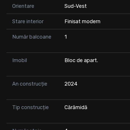
0747 354 752
Orientare
Sud-Vest
🔑 O proprietate ideală pentru locuință proprie sau inves
Stare interior
Finisat modern
Număr balcoane
1
Imobil
Bloc de apart.
An construcție
2024
Tip construcție
Cărămidă