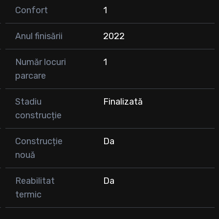
Confort
1
tiție sigură, într-un ansamblu modern!
Anul finisării
2022
Număr locuri
1
parcare
Stadiu
Finalizată
construcție
Construcție
Da
nouă
Reabilitat
Da
termic