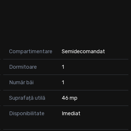
Compartimentare
Semidecomandat
– gata de mutare!
Dormitoare
1
Număr băi
1
Suprafață utilă
46 mp
Disponibilitate
Imediat