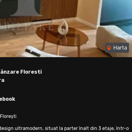
Harta
ânzare Floresti
ra
ebook
Florești
sign ultramodern, situat la parter înalt din 3 etaje, într-o