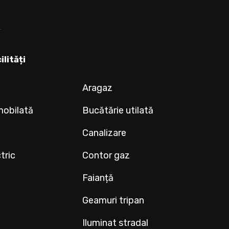
ilități
Aragaz
mobilată
Bucătărie utilată
Canalizare
tric
Contor gaz
Faianță
Geamuri tripan
Iluminat stradal