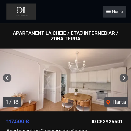
Meniu
APARTAMENT LA CHEIE / ETAJ INTERMEDIAR /
ZONA TERRA
Previous
Ne
1
/
18
Harta
117,500 €
ID CP2925501
Apartament cu 2 camere de vânzare