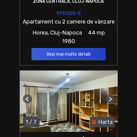
ZONA CENTRALĂ, CLUJ-NAPOCA
179,500 €
Apartament cu 2 camere de vânzare
Horea, Cluj-Napoca
44 mp
1980
Vezi mai multe detalii
Previous
Next
1
/
7
Harta