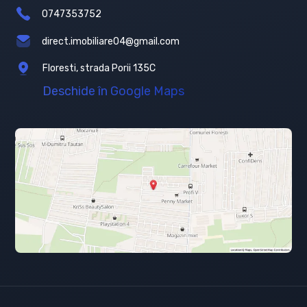
0747353752
direct.imobiliare04@gmail.com
Floresti, strada Porii 135C
Deschide în Google Maps