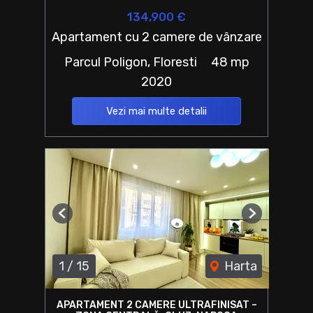
134,900 €
Apartament cu 2 camere de vânzare
Parcul Poligon, Floresti
48 mp
2020
Vezi mai multe detalii
Previous
Next
1
/
15
Harta
APARTAMENT 2 CAMERE ULTRAFINISAT –