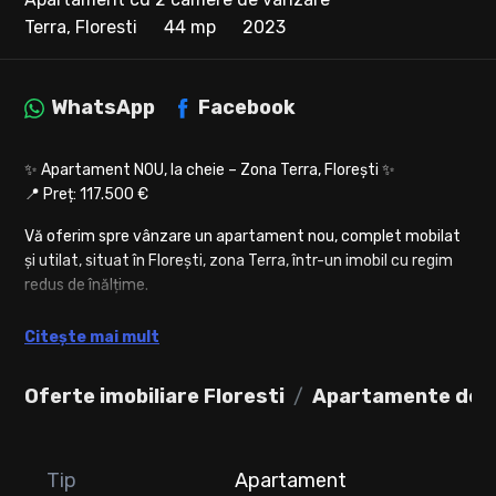
Terra, Floresti
44 mp
2023
WhatsApp
Facebook
✨ Apartament NOU, la cheie – Zona Terra, Florești ✨
📍 Preț: 117.500 €
Vă oferim spre vânzare un apartament nou, complet mobilat
și utilat, situat în Florești, zona Terra, într-un imobil cu regim
redus de înălțime.
🏡 Suprafață utilă: 44 mp
Citește mai mult
🌿 Balcon: 5 mp
🏢 Etaj: 2 din 3
Oferte imobiliare Floresti
Apartamente de v
🔥 Încălzire: centrală proprie + calorifere
🚗 Parcare subterană: 7.500 €
📐 Compartimentare practică:
Tip
Apartament
✔️ hol de acces