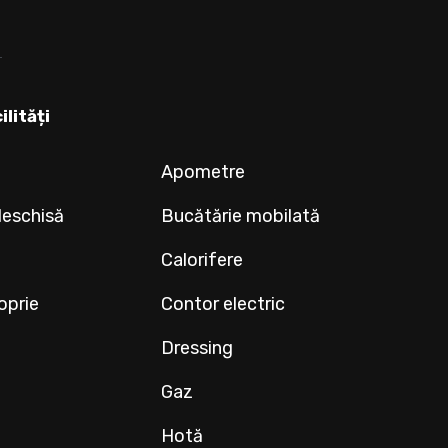
ilități
Apometre
deschisă
Bucătărie mobilată
Calorifere
oprie
Contor electric
Dressing
Gaz
Hotă