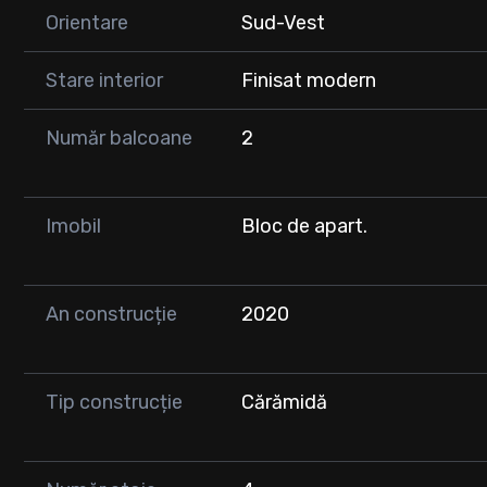
Stație de autobuz
Orientare
Sud-Vest
Grădiniță
Pentru mai multe detalii sau programarea unei vizionări, 
Stare interior
Finisat modern
Număr balcoane
2
Imobil
Bloc de apart.
An construcție
2020
Tip construcție
Cărămidă