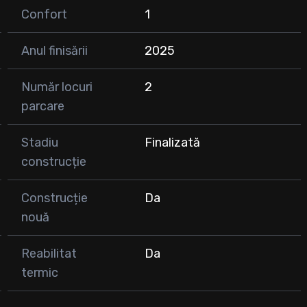
Confort
1
vă rog să mă contactați în privat.
Anul finisării
2025
Număr locuri
2
parcare
Stadiu
Finalizată
construcție
Construcție
Da
nouă
Reabilitat
Da
termic