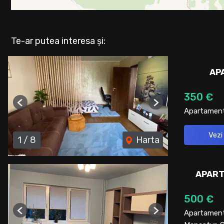
Te-ar putea interesa și:
AP
350 €
Previous
Next
Apartament 
Vezi
1
/
8
Harta
APART
500 €
Apartament 
Previous
Next