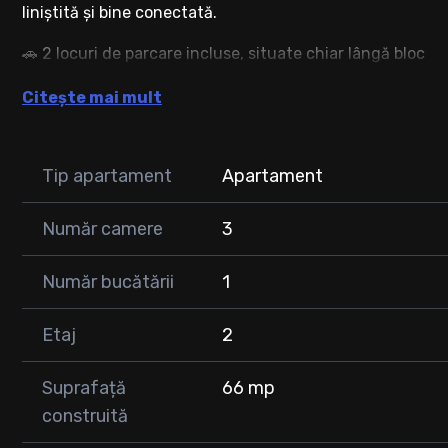
liniștită și bine conectată.
🚗 2 locuri de parcare incluse, situate chiar lângă bloc
📍 Zonă cu acces rapid către puncte de interes
Citește mai mult
✅ Disponibil imediat
Compartimentare:
Living cu bucătărie complet utilată (combină frigorifică, 
Tip apartament
Apartament
Dormitor cu dressing
A treia cameră – ideală pentru cameră de copil, birou sa
Număr camere
3
2 balcoane (unul prevăzut cu debara pentru depozitare)
Număr bucătării
1
Apartamentul este practic compartimentat și potrivit pen
suplimentar pentru birou sau copil.
Etaj
2
Facilități în zonă (la aproximativ 5 minute de mers pe jos)
Farmacie
Suprafață
66 mp
Profi
construită
Panemar