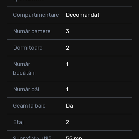
realizată la comandă, oferind un plus de funcționalitate și
estetică.
Compartimentare
Decomandat
🔧 Dotări:
Număr camere
3
• Aer condiționat
• Centrală termică proprie
• Bucătărie complet echipată
Dormitoare
2
• TV în living și dormitoare
• Mașină de spălat rufe și vase
Număr
1
• Internet
bucătării
🏢 Imobil:
• Etaj 2 din 2
Număr băi
1
• Bloc cu 10 apartamente
• Construcție bine întreținută, atmosferă liniștită
Geam la baie
Da
🚗 Loc de parcare cu CF la 5000 euro
Etaj
2
📍 Zonă liniștită, cu acces facil către:
• Magazine, supermarketuri, farmacii
• Școli și grădinițe
Suprafață utilă
55 mp