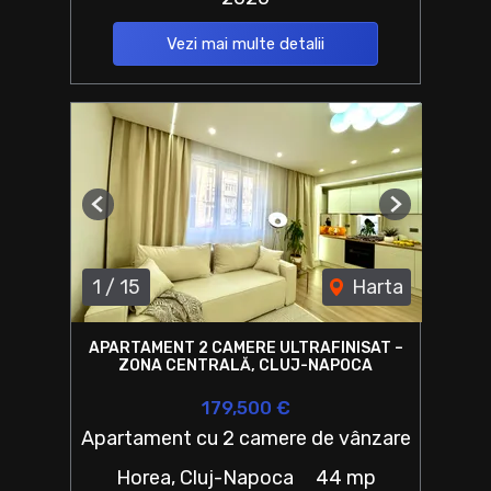
Vezi mai multe detalii
Previous
Next
1
/
15
Harta
APARTAMENT 2 CAMERE ULTRAFINISAT –
ZONA CENTRALĂ, CLUJ-NAPOCA
179,500 €
Apartament cu 2 camere de vânzare
Horea, Cluj-Napoca
44 mp