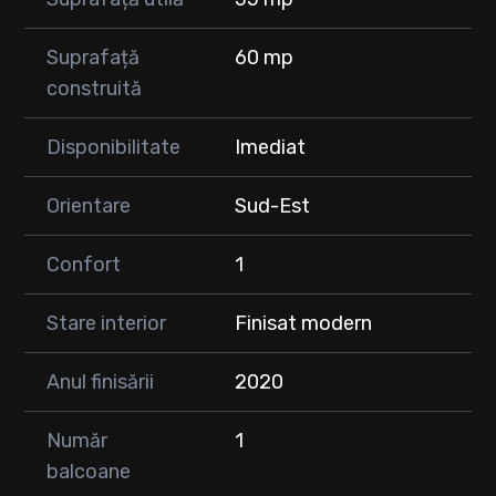
• Parcuri și zone verzi
💰 Preț: 139.900 €
Suprafață
60 mp
construită
📞 Detalii și vizionări:
☎️ 0747 353 752
Disponibilitate
Imediat
Orientare
Sud-Est
Confort
1
Stare interior
Finisat modern
Anul finisării
2020
Număr
1
balcoane