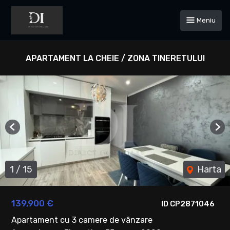
Meniu
APARTAMENT LA CHEIE / ZONA TINERETULUI
Previous
Ne
1
/
15
Harta
139,900 €
ID CP2871046
Apartament cu 3 camere de vânzare