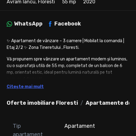
Avram Iancu, Floresti
55 mp
2020
WhatsApp
Facebook
✨ Apartament de vânzare – 3 camere | Mobilat la comandă |
Etaj 2/2 ✨ Zona Tineretului , Floresti.
Vă propunem spre vânzare un apartament modern și luminos,
cu o suprafață utilă de 55 mp, completat de un balcon de 6
mp, orientat estic, ideal pentru lumină naturală pe tot
parcursul dimineții.
Citește mai mult
🏠 Compartimentare:
• 2 dormitoare decomandate
Oferte imobiliare Floresti
Apartamente de v
• Living cu bucătărie open-space
• Baie cu geam
• Hol
• Balcon de 6 mp
Tip
Apartament
apartament
✔️ Apartamentul se vinde complet mobilat și utilat, cu mobilă