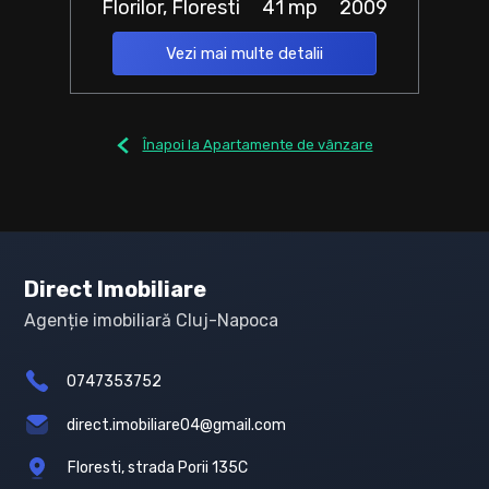
Florilor, Floresti
41 mp
2009
Vezi mai multe detalii
Înapoi la Apartamente de vânzare
Direct Imobiliare
Agenție imobiliară Cluj-Napoca
0747353752
direct.imobiliare04@gmail.com
Floresti, strada Porii 135C