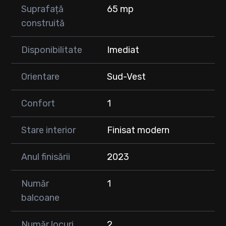
Suprafață
65 mp
construită
Disponibilitate
Imediat
Orientare
Sud-Vest
Confort
1
Stare interior
Finisat modern
Anul finisării
2023
Număr
1
balcoane
Număr locuri
2