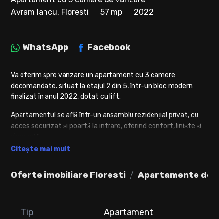
Avram Iancu, Floresti
57 mp
2022
WhatsApp
Facebook
Va oferim spre vanzare un apartament cu 3 camere
decomandate, situat la etajul 2 din 5, într-un bloc modern
finalizat în anul 2022, dotat cu lift.
Apartamentul se află într-un ansamblu rezidențial privat, cu
acces securizat și poartă la intrare, oferind confort, liniște și
siguranță.
Citește mai mult
Locuința are o suprafață utilă de 57 mp, dispune de balcon fu
suprafata de 5 mp, se vinde complet finisat și mobilat, fiind
Oferte imobiliare Floresti
Apartamente de v
gata pentru mutare imediată.
Detalii proprietate:
Suprafață utilă: 57 mp
Tip
Apartament
Compartimentare: decomandată