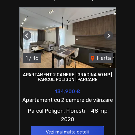
Previous
Next
1
/
16
Harta
APARTAMENT 2 CAMERE | GRADINA 50 MP |
PARCUL POLIGON | PARCARE
134,900 €
Apartament cu 2 camere de vânzare
Parcul Poligon, Floresti
48 mp
2020
Vezi mai multe detalii