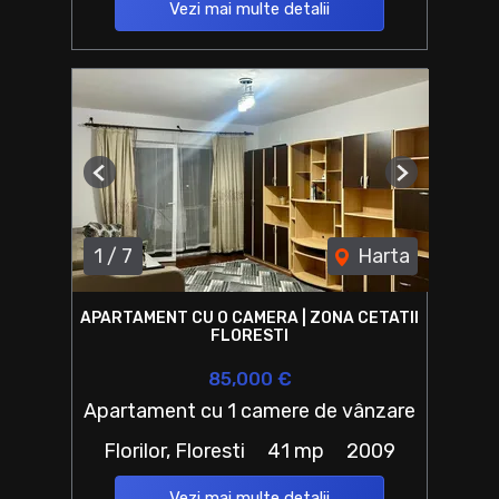
Vezi mai multe detalii
Previous
Next
1
/
7
Harta
APARTAMENT CU O CAMERA | ZONA CETATII
FLORESTI
85,000 €
Apartament cu 1 camere de vânzare
Florilor, Floresti
41 mp
2009
Vezi mai multe detalii