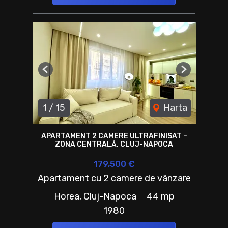
Previous
Next
1
/
15
Harta
APARTAMENT 2 CAMERE ULTRAFINISAT –
ZONA CENTRALĂ, CLUJ-NAPOCA
179,500 €
Apartament cu 2 camere de vânzare
Horea, Cluj-Napoca
44 mp
1980