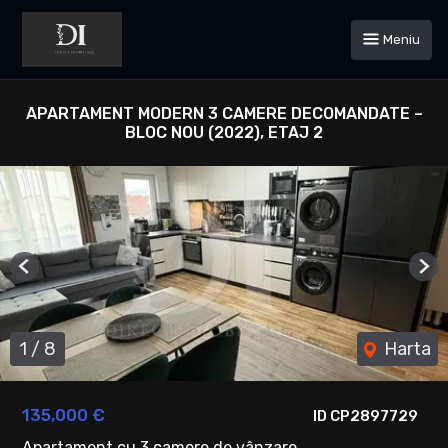
Meniu
APARTAMENT MODERN 3 CAMERE DECOMANDATE –
BLOC NOU (2022), ETAJ 2
Previous
Ne
1
/
8
Harta
135,000 €
ID CP2897729
Apartament cu 3 camere de vânzare