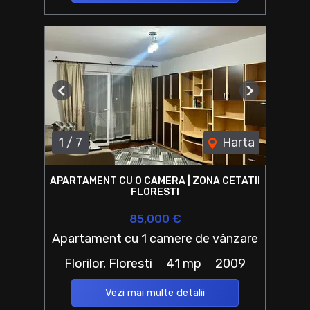
Previous
Next
1
/
7
Harta
APARTAMENT CU O CAMERA | ZONA CETATII
FLORESTI
85,000 €
Apartament cu 1 camere de vânzare
Florilor, Floresti
41 mp
2009
Vezi mai multe detalii