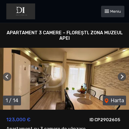
Meniu
APARTAMENT 3 CAMERE – FLOREȘTI, ZONA MUZEUL
APEI
Previous
Ne
1
/
14
Harta
123,000 €
ID CP2902605
Apartament cu 3 camere de vânzare