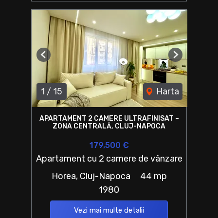
Previous
Next
1
/
15
Harta
APARTAMENT 2 CAMERE ULTRAFINISAT –
ZONA CENTRALĂ, CLUJ-NAPOCA
179,500 €
Apartament cu 2 camere de vânzare
Horea, Cluj-Napoca
44 mp
1980
Vezi mai multe detalii