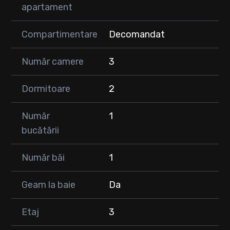
apartament
pentru mutare sau închiriere.
🌳 În imediata apropiere a blocului se află un spațiu verde
Compartimentare
Decomandat
comun, frumos amenajat, cu băncuțe și loc de joacă pentru
copii.
Număr camere
3
📍 Poziționare excelentă, cu acces foarte rapid spre Cluj-
Napoca.
Dormitoare
2
➡️ Ideal atât pentru locuință, cât și pentru investiție.
Număr
1
📩 Pentru mai multe detalii sau pentru programarea unei
bucătării
vizionări, vă așteptăm în privat.
Număr băi
1
Geam la baie
Da
Etaj
3