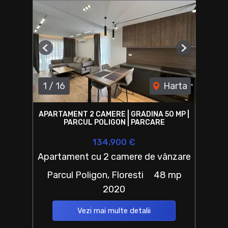
Previous
Next
1
/
16
Harta
APARTAMENT 2 CAMERE | GRADINA 50 MP |
PARCUL POLIGON | PARCARE
134,900 €
Apartament cu 2 camere de vânzare
Parcul Poligon, Floresti
48 mp
2020
Vezi mai multe detalii