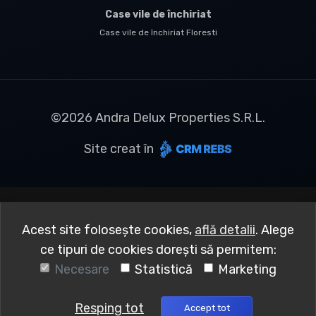
Case vile de închiriat
Case vile de închiriat Floresti
©
2026
Andra Delux Properties S.R.L.
Site creat în
Acest site folosește cookies,
află detalii
.
Alege
ce tipuri de cookies dorești să permitem:
Necesare
Statistică
Marketing
Resping tot
Accept tot
Sună acum
Solicită vizionare