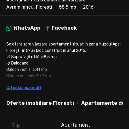
Avram Iancu, Floresti
58.5 mp
2016
WhatsApp
Facebook
Se oferă spre vânzare apartament situat în zona Muzeul Apei,
Florești, într-un bloc construit în anul 2016.
📐 Suprafață utilă: 58,5 mp
🌿 Balcoane:
Balcon închis: 3,41 mp
Balcon deschis: 3,79 mp
🏢 Etaj: 3 din 4
Citește mai mult
🔹 Compartimentare practică:
Oferte imobiliare Floresti
Apartamente de v
Living cu bucătărie open-space
2 dormitoare
Baie dotată cu geam
Tip
Apartament
🏠 Apartamentul se vinde complet mobilat și utilat, gata