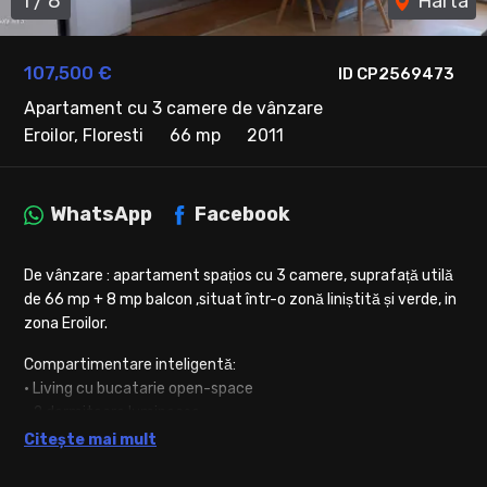
1
/
8
Harta
107,500 €
ID CP2569473
Apartament cu 3 camere de vânzare
Eroilor, Floresti
66 mp
2011
WhatsApp
Facebook
De vânzare : apartament spațios cu 3 camere, suprafață utilă
de 66 mp + 8 mp balcon ,situat într-o zonă liniștită și verde, in
zona Eroilor.
Compartimentare inteligentă:
• Living cu bucatarie open-space
• 2 dormitoare luminoase
• Baie spațioasă cu cadă si geam
Citește mai mult
• Balcon cu acces din dormitorul principal
Confort și intimitate: