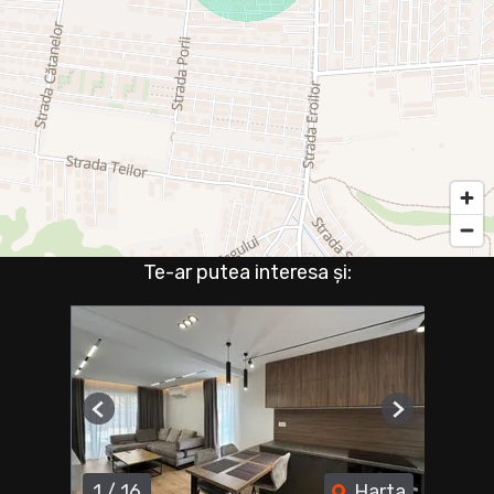
Te-ar putea interesa și:
Previous
Next
1
/
16
Harta