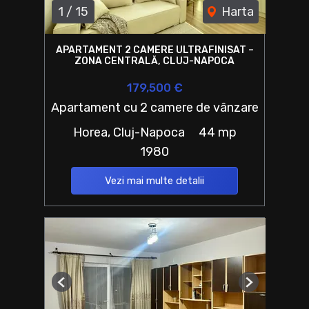
1
/
15
Harta
APARTAMENT 2 CAMERE ULTRAFINISAT –
ZONA CENTRALĂ, CLUJ-NAPOCA
179,500 €
Apartament cu 2 camere de vânzare
Horea, Cluj-Napoca
44 mp
1980
Vezi mai multe detalii
Previous
Next