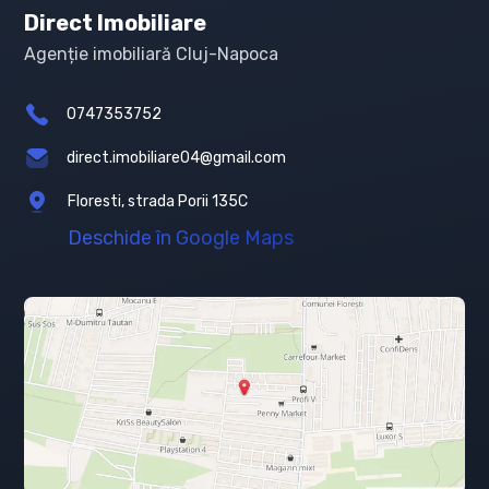
Direct Imobiliare
Agenție imobiliară Cluj-Napoca
0747353752
direct.imobiliare04@gmail.com
Floresti, strada Porii 135C
Deschide în Google Maps