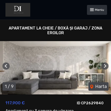
Meniu
APARTAMENT LA CHEIE / BOXĂ ȘI GARAJ / ZONA
EROILOR
Previous
Ne
1
/
9
Harta
117,900 €
ID CP2629840
Apartament cu 3 camere de vânzare