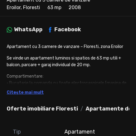
Eroilor, Floresti
63 mp
2008
WhatsApp
Facebook
Apartament cu 3 camere de vanzare – Floresti, zona Eroilor
Se vinde un apartament luminos si spatios de 63 mp utili +
balcon, parcare + garaj individual de 20 mp.
Compartimentare:
• Bucatarie la comanda cu toate electrocasnicele (masina de
spalat haine, masina de spalat vase, frigider, cuptor electric,
Citește mai mult
plita, hota)
• Living spatios separat de bucatarie
Oferte imobiliare Floresti
Apartamente de v
• 2 dormitoare cu dressinguri mari
• Baie cu geam mare
Centrala proprie, incalzire prin calorifere
Tip
Apartament