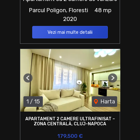
Parcul Poligon, Floresti
48 mp
2020
Vezi mai multe detalii
Previous
Next
1
/
15
Harta
APARTAMENT 2 CAMERE ULTRAFINISAT –
ZONA CENTRALĂ, CLUJ-NAPOCA
179,500 €