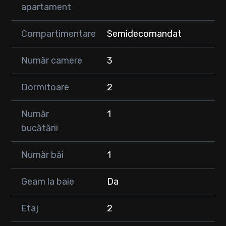
Zona excelenta:
apartament
• Scoala, gradinite si cresa in apropiere
• Spatii verzi
Compartimentare
Semidecomandat
• Sala de fitness, cafenele si restaurante
• Statie de autobuz la 5 minute
Număr camere
3
Pret apartament: 117.900 euro
Garaj individual optional la pretul de 15.000 euro
Dormitoare
2
0747 353 752
Număr
1
bucătării
Număr băi
1
Geam la baie
Da
Etaj
2