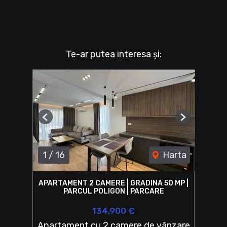
Te-ar putea interesa și:
Previous
Next
1
/
16
Harta
APARTAMENT 2 CAMERE | GRADINA 50 MP |
PARCUL POLIGON | PARCARE
134,900 €
Apartament cu 2 camere de vânzare