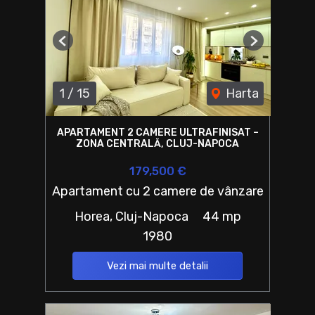
Previous
Next
1
/
15
Harta
APARTAMENT 2 CAMERE ULTRAFINISAT –
ZONA CENTRALĂ, CLUJ-NAPOCA
179,500 €
Apartament cu 2 camere de vânzare
Horea, Cluj-Napoca
44 mp
1980
Vezi mai multe detalii