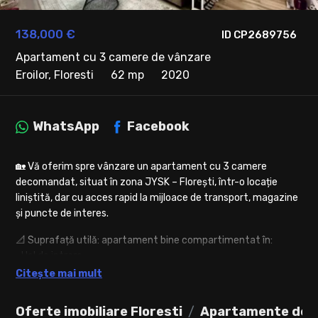
138,000 €
ID CP2689756
Apartament cu 3 camere de vânzare
Eroilor, Floresti
62 mp
2020
WhatsApp
Facebook
🏡 Vă oferim spre vânzare un apartament cu 3 camere
decomandat, situat în zona JYSK – Florești, într-o locație
liniștită, dar cu acces rapid la mijloace de transport, magazine
și puncte de interes.
📐 Suprafață utilă: apartament bine compartimentat în:
• Hol de intrare
• 🛋️ Living spațios și luminos
Citește mai mult
• 🍳 Bucătărie separată
• 🛏️ 2 dormitoare confortabile
Oferte imobiliare Floresti
Apartamente de v