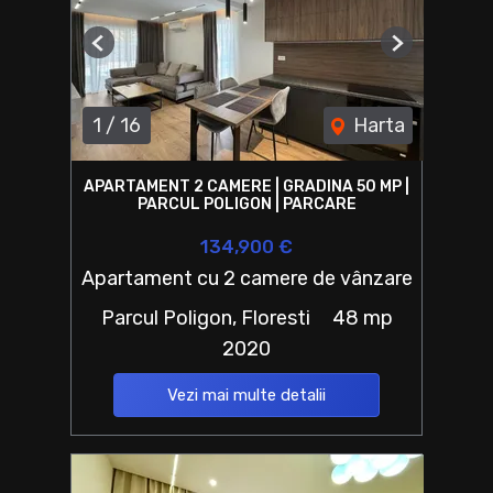
Previous
Next
1
/
16
Harta
APARTAMENT 2 CAMERE | GRADINA 50 MP |
PARCUL POLIGON | PARCARE
134,900 €
Apartament cu 2 camere de vânzare
Parcul Poligon, Floresti
48 mp
2020
Vezi mai multe detalii