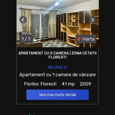
Previous
Next
1
/
7
Harta
APARTAMENT CU O CAMERA | ZONA CETATII
FLORESTI
85,000 €
Apartament cu 1 camere de vânzare
Florilor, Floresti
41 mp
2009
Vezi mai multe detalii