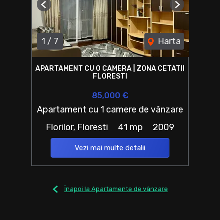
Previous
Next
1
/
7
Harta
APARTAMENT CU O CAMERA | ZONA CETATII
FLORESTI
85,000 €
Apartament cu 1 camere de vânzare
Florilor, Floresti
41 mp
2009
Vezi mai multe detalii
Înapoi la Apartamente de vânzare