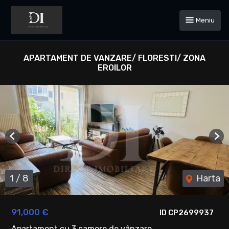
Meniu
APARTAMENT DE VANZARE/ FLORESTI/ ZONA
EROILOR
Previous
Ne
1
/
8
Harta
91,000 €
ID CP2699937
Apartament cu 3 camere de vânzare