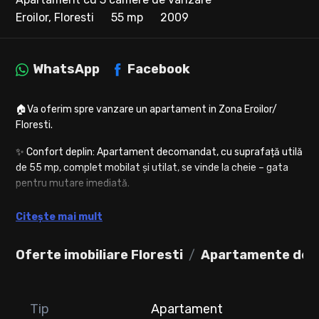
Eroilor, Floresti
55 mp
2009
WhatsApp
Facebook
🏠Va oferim spre vanzare un apartament in Zona Eroilor/
Floresti.
✨ Confort deplin: Apartament decomandat, cu suprafață utilă
de 55 mp, complet mobilat și utilat, se vinde la cheie – gata
pentru mutare imediată.
🛋️Compartimentare:
Citește mai mult
2 dormitoare
Bucatarie inchisa
Oferte imobiliare Floresti
Apartamente de v
Hol mare cu spatiu de depozitare
Dressing mare
Baie
Parcare
Tip
Apartament