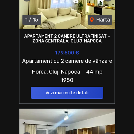
Previous
Next
1
/
15
Harta
APARTAMENT 2 CAMERE ULTRAFINISAT –
ZONA CENTRALĂ, CLUJ-NAPOCA
179,500 €
Apartament cu 2 camere de vânzare
Horea, Cluj-Napoca
44 mp
1980
Vezi mai multe detalii