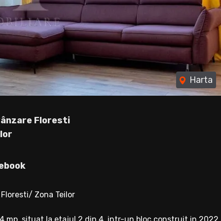
Harta
ânzare Floresti
lor
ebook
loresti/ Zona Teilor
mp, situat la etajul 2 din 4, intr-un bloc construit in 2022.