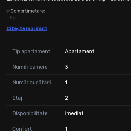
✅Comprtimetare:
- hol
- bucatarie open space cu living
Citește mai mult
- dormitor principal
- dormitor secundar
- dressing
Tip apartament
Apartament
- baie
- balcon
Număr camere
3
💰Pret : 124.000 euro
Număr bucătării
1
La cerere se poate inchiria un loc de parcare subteran p
Etaj
2
✨Locuinta dispune de finisaje moderne de inalta calitate
electrocasnice incastrate noi in garantie, parchet lamin
Disponibilitate
Imediat
📍 Apartamentul are acces facil catre puncte de interes 
Confort
1