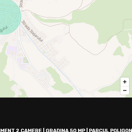
MENT 2 CAMERE | GRADINA 50 MP | PARCUL POLIGON