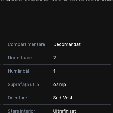
Compartimentare
Decomandat
Dormitoare
2
Număr băi
1
entru suma de 200 ron / luna.
Suprafață utilă
67 mp
, avand mobilier de bucatarie realizat pe comanda,
at, gresie si faianta moderne, spatiu de depozitare generos.
Orientare
Sud-Vest
ca si magazine, farmacie, gradinita, statii de autobuz.
Stare interior
Ultrafinisat