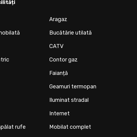
ilități
Aragaz
mobilată
Bucătărie utilată
CATV
tric
Contor gaz
Faianță
Geamuri termopan
Iluminat stradal
Internet
pălat rufe
Mobilat complet