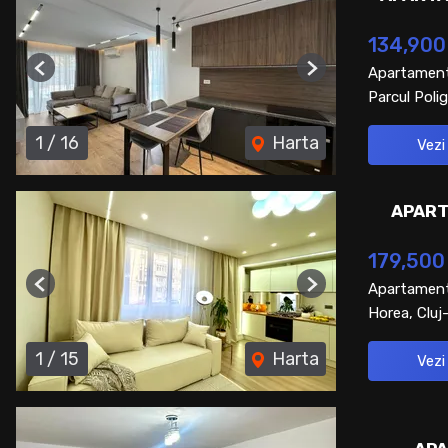
134,900
Apartament
Previous
Next
Parcul Polig
1
/
16
Harta
Vezi
APART
179,500
Apartament
Previous
Next
Horea, Clu
1
/
15
Harta
Vezi