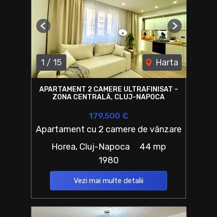
Previous
Next
1
/
15
Harta
APARTAMENT 2 CAMERE ULTRAFINISAT –
ZONA CENTRALĂ, CLUJ-NAPOCA
179,500 €
Apartament cu 2 camere de vânzare
Horea, Cluj-Napoca
44 mp
1980
Vezi mai multe detalii