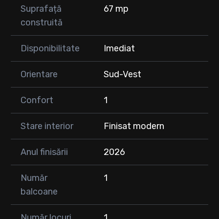
Suprafață
67 mp
construită
Disponibilitate
Imediat
Orientare
Sud-Vest
Confort
1
Stare interior
Finisat modern
Anul finisării
2026
Număr
1
balcoane
Număr locuri
1