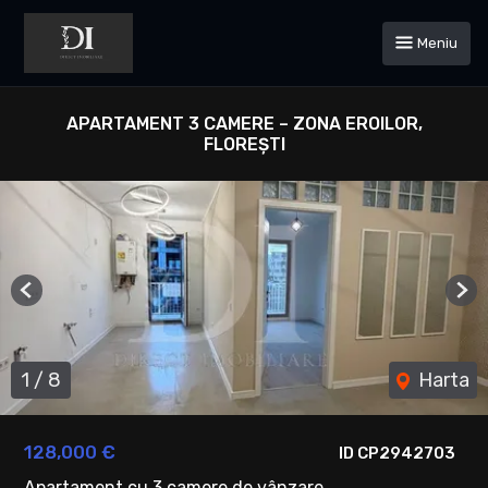
Meniu
APARTAMENT 3 CAMERE – ZONA EROILOR,
FLOREȘTI
Previous
Ne
1
/
8
Harta
128,000 €
ID CP2942703
Apartament cu 3 camere de vânzare