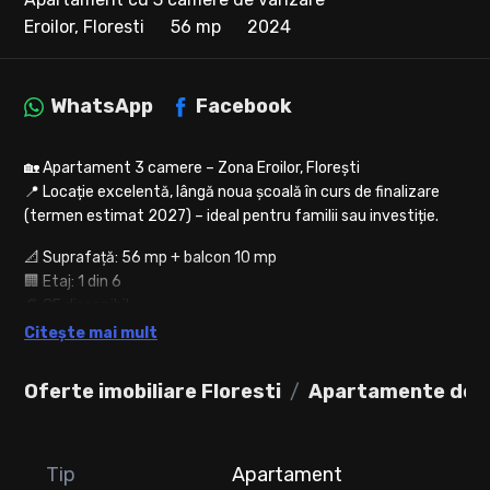
Eroilor, Floresti
56 mp
2024
WhatsApp
Facebook
🏡 Apartament 3 camere – Zona Eroilor, Florești
📍 Locație excelentă, lângă noua școală în curs de finalizare
(termen estimat 2027) – ideal pentru familii sau investiție.
📐 Suprafață: 56 mp + balcon 10 mp
🏢 Etaj: 1 din 6
📄 CF disponibil
Citește mai mult
✨ Compartimentare eficientă:
* Living cu bucătărie open-space
Oferte imobiliare Floresti
Apartamente de v
* 2 dormitoare luminoase
* Baie modernă cu duș walk-in și obiecte sanitare premium
* Balcon generos – perfect pentru relaxare
Tip
Apartament
🔝 Dotări & beneficii: