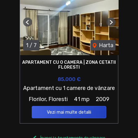
Previous
Next
1
/
7
Harta
APARTAMENT CU O CAMERA | ZONA CETATII
FLORESTI
85,000 €
Apartament cu 1 camere de vânzare
Florilor, Floresti
41 mp
2009
Vezi mai multe detalii
Înapoi la Apartamente de vânzare