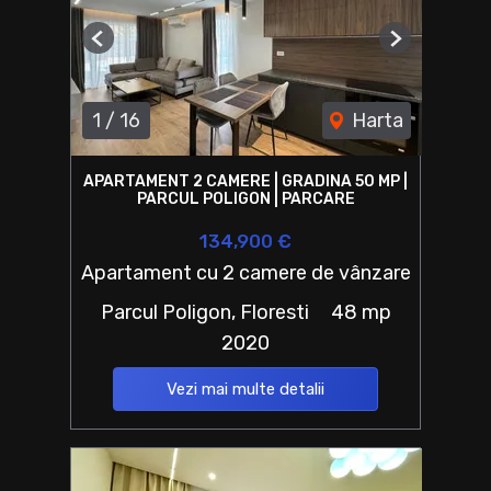
Previous
Next
1
/
16
Harta
APARTAMENT 2 CAMERE | GRADINA 50 MP |
PARCUL POLIGON | PARCARE
134,900 €
Apartament cu 2 camere de vânzare
Parcul Poligon, Floresti
48 mp
2020
Vezi mai multe detalii