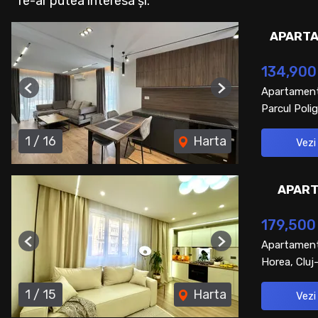
Te-ar putea interesa și:
APARTA
134,900
Apartament
Previous
Next
Parcul Polig
1
/
16
Harta
Vezi
APART
179,500
Apartament
Previous
Next
Horea, Clu
1
/
15
Harta
Vezi