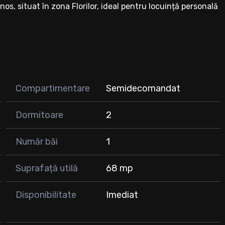
s, situat în zona Florilor, ideal pentru locuință personală
ă
Compartimentare
Semidecomandat
Dormitoare
2
os
Număr băi
1
Suprafață utilă
68 mp
ata de mutare.
zionare, nu ezitați să ne contactați!
Disponibilitate
Imediat