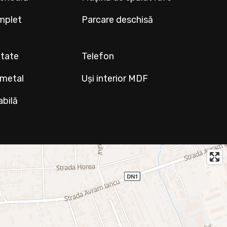
mplet
Parcare deschisă
ltate
Telefon
 metal
Uși interior MDF
abilă