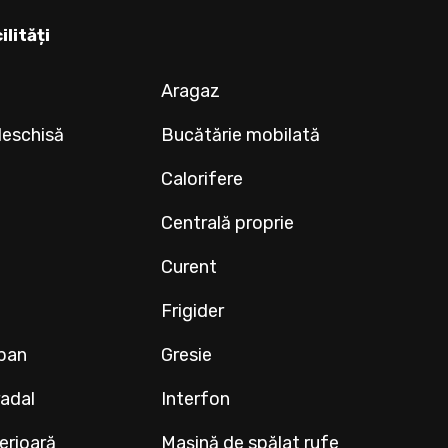
ilități
Aragaz
deschisă
Bucătărie mobilată
Calorifere
Centrală proprie
Curent
Frigider
ipan
Gresie
radal
Interfon
terioară
Mașină de spălat rufe