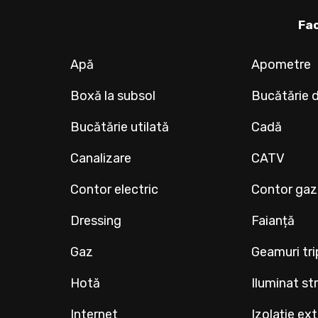
Fac
Apă
Apometre
Boxă la subsol
Bucătărie 
Bucătărie utilată
Cadă
Canalizare
CATV
Contor electric
Contor gaz
Dressing
Faianță
Gaz
Geamuri tr
Hotă
Iluminat st
Internet
Izolație ex