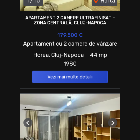
1
/
15
Harta
APARTAMENT 2 CAMERE ULTRAFINISAT –
ZONA CENTRALĂ, CLUJ-NAPOCA
179,500 €
Apartament cu 2 camere de vânzare
Horea, Cluj-Napoca
44 mp
1980
Vezi mai multe detalii
Previous
Next