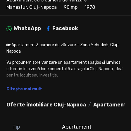
Manastur, Cluj-Napoca
90 mp
1978
WhatsApp
Facebook
🏡 Apartament 3 camere de vânzare – Zona Mehedinți, Cluj-
Napoca
Vă propunem spre vânzare un apartament spațios și luminos,
situat într-o zonă bine conectată a orașului Cluj-Napoca, ideal
pentru locuit sau investiție.
📐 Suprafață utilă: 90 mp
Citește mai mult
🏢 Etaj: 10 din 10
🏗 Bloc izolat termic, dotat cu 2 lifturi.
Oferte imobiliare Cluj-Napoca
Apartamente 
🔹 Compartimentare practică:
• Hol de acces
• Bucătărie închisă
Tip
Apartament
• Living generos