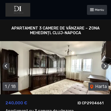
Meniu
APARTAMENT 3 CAMERE DE VÂNZARE – ZONA
MEHEDINȚI, CLUJ-NAPOCA
Previous
Ne
1
/
18
Harta
240,000 €
ID CP2904661
Apartament cu 3 camere de vânzare