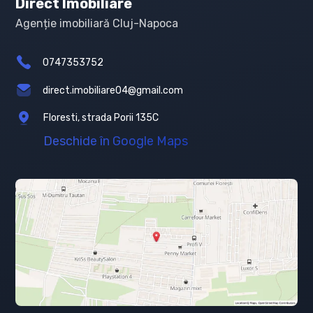
Direct Imobiliare
Agenție imobiliară Cluj-Napoca
0747353752
direct.imobiliare04@gmail.com
Floresti, strada Porii 135C
Deschide în Google Maps