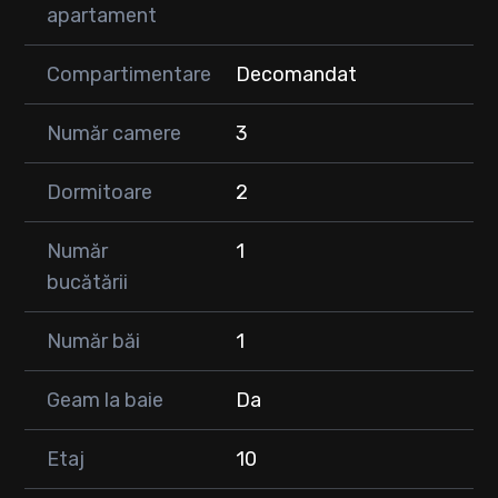
apartament
• 2 dormitoare
• Baie
• Dressing
Compartimentare
Decomandat
• Debara
• 2 balcoane închise
Număr camere
3
🔥 Confort și dotări:
• Centrală termică proprie
Dormitoare
2
• Încălzire prin calorifere
• Aer condiționat
Număr
1
🚍 Acces excelent:
bucătării
• stații de bus & tramvai
• piață agroalimentară
Număr băi
1
• școală, grădiniță, creșă
• supermarketuri
Geam la baie
Da
🚗 Parcare disponibila cu abonament de la primărie
Etaj
10
💰 Pret: 240.000 euro