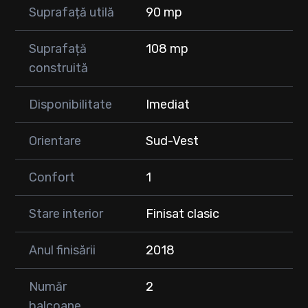
📑 Acte la zi, fără sarcini sau ipoteci
Suprafață utilă
90 mp
📸 Apartamentul se vinde exact așa cum se prezintă în poze,
fiind gata pentru mutare imediată.
Suprafață
108 mp
construită
📍 Locație avantajoasă, cu acces facil către mijloace de
transport, magazine, școli și alte puncte de interes.
Disponibilitate
Imediat
Orientare
Sud-Vest
Confort
1
Stare interior
Finisat clasic
Anul finisării
2018
Număr
2
balcoane