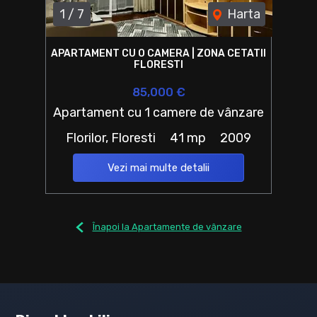
1
/
7
Harta
APARTAMENT CU O CAMERA | ZONA CETATII
FLORESTI
85,000 €
Apartament cu 1 camere de vânzare
Florilor, Floresti
41 mp
2009
Vezi mai multe detalii
Înapoi la Apartamente de vânzare