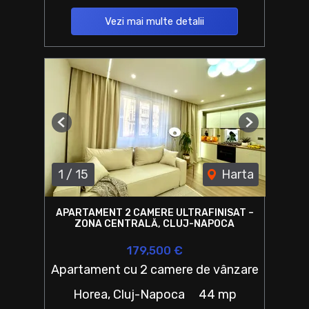
Vezi mai multe detalii
Previous
Next
1
/
15
Harta
APARTAMENT 2 CAMERE ULTRAFINISAT –
ZONA CENTRALĂ, CLUJ-NAPOCA
179,500 €
Apartament cu 2 camere de vânzare
Horea, Cluj-Napoca
44 mp