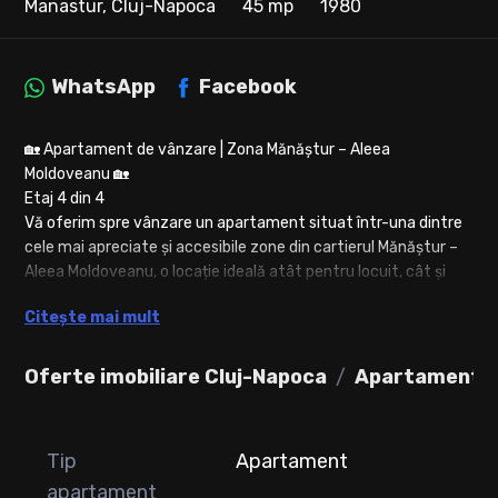
Manastur, Cluj-Napoca
45 mp
1980
WhatsApp
Facebook
🏡 Apartament de vânzare | Zona Mănăștur – Aleea
Moldoveanu 🏡
Etaj 4 din 4
Vă oferim spre vânzare un apartament situat într-una dintre
cele mai apreciate și accesibile zone din cartierul Mănăștur –
Aleea Moldoveanu, o locație ideală atât pentru locuit, cât și
pentru investiție. Zona oferă acces rapid către toate
Citește mai mult
facilitățile importante ale orașului, fiind perfectă pentru
familii, cupluri sau persoane active.
Oferte imobiliare Cluj-Napoca
Apartamente 
📍 Puncte de interes și facilități în apropiere:
• grădinițe și școli la câteva minute distanță
• stații de autobuz cu acces rapid către centrul orașului
Tip
Apartament
• magazine, supermarket-uri, farmacii și bănci
• Piața Flora și zone comerciale
apartament