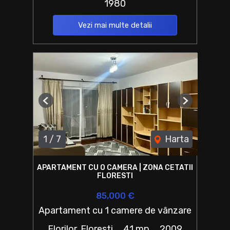
1980
Vezi mai multe detalii
Previous
Next
1
/
7
Harta
APARTAMENT CU O CAMERA | ZONA CETATII
FLORESTI
85,000 €
Apartament cu 1 camere de vânzare
Florilor, Floresti
41 mp
2009