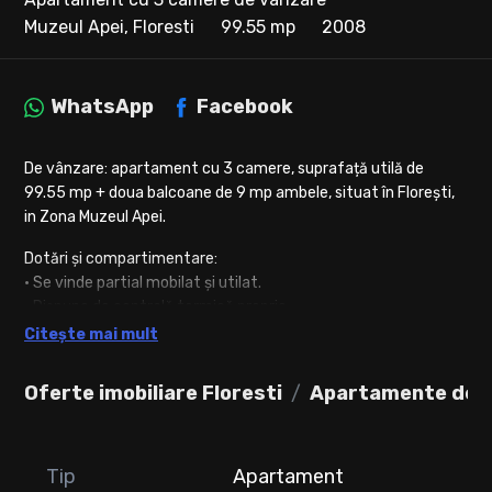
Muzeul Apei, Floresti
99.55 mp
2008
WhatsApp
Facebook
De vânzare: apartament cu 3 camere, suprafață utilă de
99.55 mp + doua balcoane de 9 mp ambele, situat în Florești,
in Zona Muzeul Apei.
Dotări și compartimentare:
• Se vinde partial mobilat și utilat.
• Dispune de centrală termică proprie.
• Este decomandat și compartimentat astfel:
Citește mai mult
• Primul nivel :
• Dormitor cu pat dublu și dulap spațios pentru haine
Oferte imobiliare Floresti
Apartamente de v
• Living
• Bucatarie
• Hol.
Tip
Apartament
• Baie cu cada