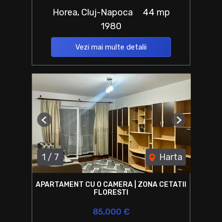
Horea, Cluj-Napoca
44 mp
1980
Vezi mai multe detalii
Previous
Next
1
/
7
Harta
APARTAMENT CU O CAMERA | ZONA CETATII
FLORESTI
85,000 €