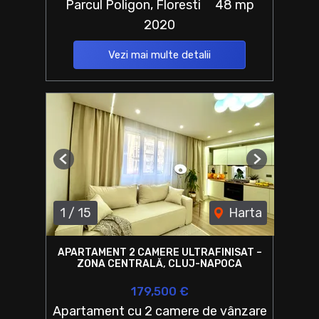
Parcul Poligon, Floresti
48 mp
2020
Vezi mai multe detalii
Previous
Next
1
/
15
Harta
APARTAMENT 2 CAMERE ULTRAFINISAT –
ZONA CENTRALĂ, CLUJ-NAPOCA
179,500 €
Apartament cu 2 camere de vânzare