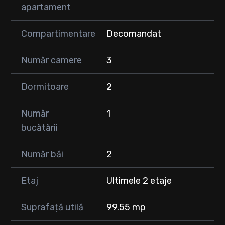
• Doua balcoane de 9 mp.
apartament
• Urmatorul nivel :
• Un living/dormitor cu baie proprie.
Compartimentare
Decomandat
Pret 180.000
Loc de parcare la pretul de 10.000 EUR.
Număr camere
3
Pentru mai multe informații, nu ezitați să ne contactați la
numărul de telefon.
Dormitoare
2
Număr
1
bucătării
Număr băi
2
Etaj
Ultimele 2 etaje
Suprafață utilă
99.55 mp