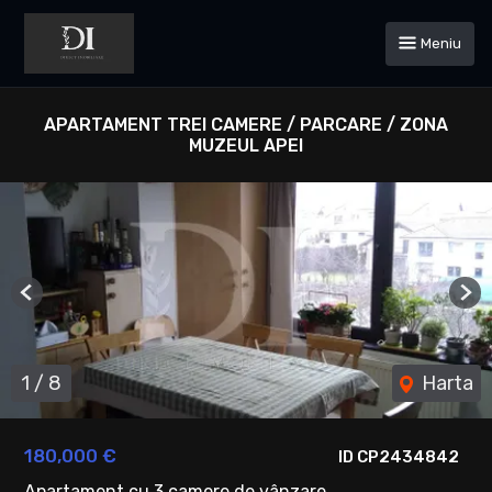
Meniu
APARTAMENT TREI CAMERE / PARCARE / ZONA
MUZEUL APEI
Previous
Ne
1
/
8
Harta
180,000 €
ID CP2434842
Apartament cu 3 camere de vânzare