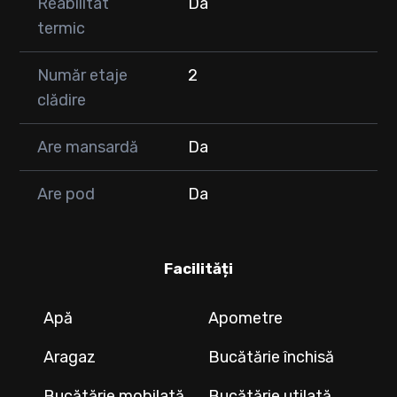
Reabilitat
Da
termic
Număr etaje
2
clădire
Are mansardă
Da
Are pod
Da
Facilități
Apă
Apometre
Aragaz
Bucătărie închisă
Bucătărie mobilată
Bucătărie utilată