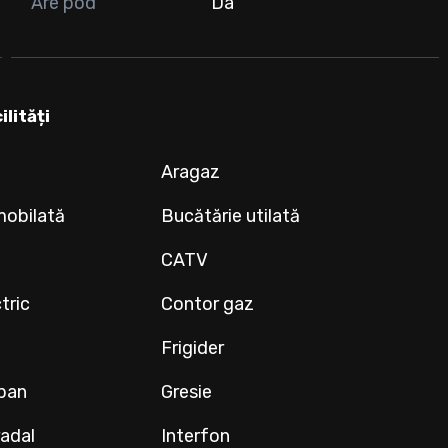
Are pod
Da
ilități
Aragaz
mobilată
Bucătărie utilată
CATV
tric
Contor gaz
Frigider
ipan
Gresie
radal
Interfon