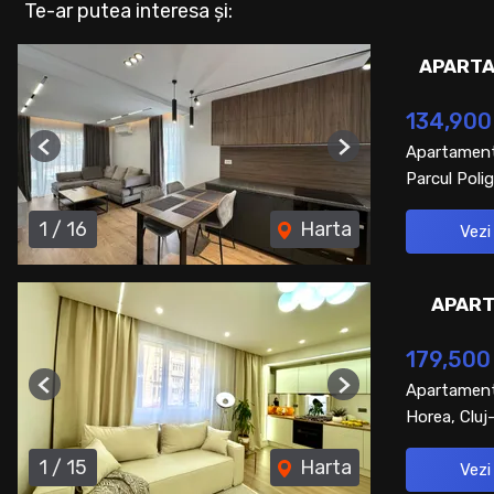
Te-ar putea interesa și:
APARTA
134,900
Apartament
Previous
Next
Parcul Polig
1
/
16
Harta
Vezi
APART
179,500
Apartament
Previous
Next
Horea, Clu
1
/
15
Harta
Vezi