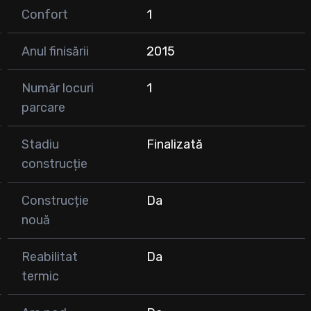
Confort
1
Anul finisării
2015
Număr locuri
1
parcare
Stadiu
Finalizată
. Avram Iancu)
construcție
stând posibilitatea de preluare chiriași.
Construcție
Da
nouă
Reabilitat
Da
termic