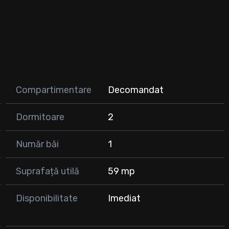
l zilei
Compartimentare
Decomandat
Dormitoare
2
Număr băi
1
Suprafață utilă
59 mp
Disponibilitate
Imediat