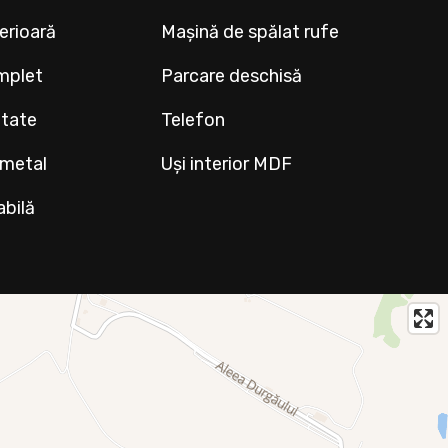
terioară
Mașină de spălat rufe
mplet
Parcare deschisă
ltate
Telefon
 metal
Uși interior MDF
abilă