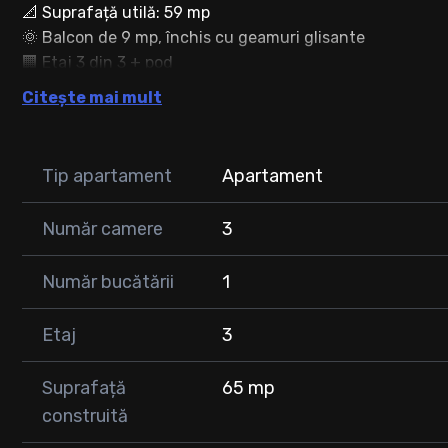
📐 Suprafață utilă: 59 mp
🌞 Balcon de 9 mp, închis cu geamuri glisante
🏢 Etaj 3 din 3 + pod
☀️ Orientare sudică – apartament luminos pe tot parcursu
Citește mai mult
🚗 Loc de parcare inclus în fața imobilului
📍 Compartimentare practică:
Tip apartament
Apartament
✔️ Hol de acces
✔️ Living spațios cu bucătărie open-space
Număr camere
3
✔️ 2 dormitoare
✔️ Baie cu geam
✔️ Debara pentru mașina de spălat
Număr bucătării
1
✔️ Cămară pe balcon
Etaj
3
✨ Dotări și beneficii:
✅ Centrală termică proprie
Suprafață
65 mp
✅ Geamuri termopan
construită
✅ Aer condiționat
✅ Cadă cu aeromasaj