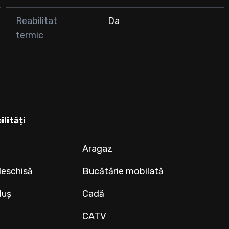
Reabilitat
Da
termic
ilități
Aragaz
deschisă
Bucătărie mobilată
duș
Cadă
CATV