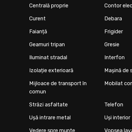
Centrală proprie
Contor elec
Curent
Debara
Faianță
Frigider
Geamuri tripan
Gresie
Iluminat stradal
Interfon
Izolație exterioară
Mașină de s
Mijloace de transport în
Mobilat co
comun
Străzi asfaltate
Telefon
Ușă intrare metal
Uși interio
Vedere spre munte
Vopsea lav