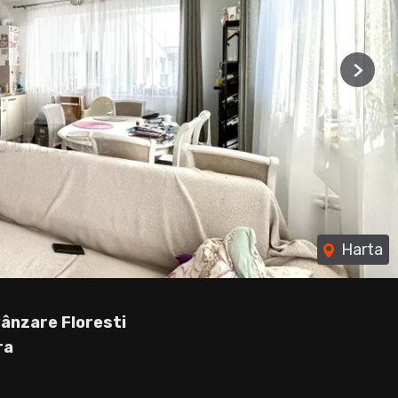
Next
Harta
ânzare Floresti
ra