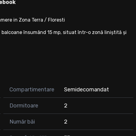
ebook
ere in Zona Terra / Floresti
balcoane însumând 15 mp, situat într-o zonă liniștită și
Compartimentare
Semidecomandat
ect pentru relaxare in familie.
 si pentru relaxare.
Dormitoare
2
a în fotografii, ceea ce îl face gata de mutare imediată,
Număr băi
2
fi, Pepco, Mariflor), farmacie, școală și grădiniță;