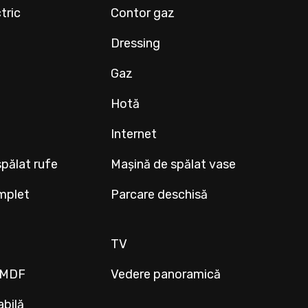
tric
Contor gaz
Dressing
Gaz
Hotă
Internet
pălat rufe
Mașină de spălat vase
mplet
Parcare deschisă
TV
r MDF
Vedere panoramică
abilă