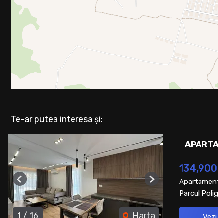
Te-ar putea interesa și:
APARTA
134,900
Apartament
Previous
Next
Parcul Polig
1
/
16
Harta
Vezi