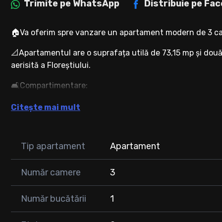
Trimite pe
WhatsApp
Distribuie pe
Fac
🏠Va oferim spre vanzare un apartament modern de 3 cam
📐Apartamentul are o suprafața utilă de 73,15 mp și două 
aerisită a Floreștiului.
🛋️Compartimentare:
• Hol de acces spațios, cu spatiu de depozitare
Citește mai mult
• Dormitor matrimonial cu baie proprie
• Dormitor secundar (camera copiilor)
• Două băi complet echipate;
Tip apartament
Apartament
• Living cu bucătărie open-space luminos si generos, perf
• Două balcoane, perfecte pentru depozitare suplimentară
Număr camere
3
✨Facilități suplimentare:
• apartamentul se vinde complet mobilat și utilat, exact c
Număr bucătării
1
fără investiții suplimentare;
• poziționare excelentă, cu acces rapid către magazine (Pro