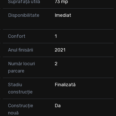
Suprafață utilă
73 mp
os, ceea ce asigură legătura rapidă cu municipiul Cluj-
Disponibilitate
Imediat
dorește un cămin spațios și bine compartimentat, cât și
Confort
1
t, la pretul de 5.000 euro/ parcare.
Anul finisării
2021
re, ne poti contacta.
Număr locuri
2
parcare
Stadiu
Finalizată
construcție
Construcție
Da
nouă