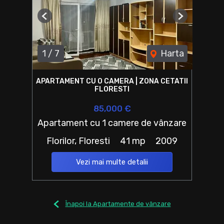
Previous
Next
1
/
7
Harta
APARTAMENT CU O CAMERA | ZONA CETATII
FLORESTI
85,000 €
Apartament cu 1 camere de vânzare
Florilor, Floresti
41 mp
2009
Vezi mai multe detalii
Înapoi la Apartamente de vânzare