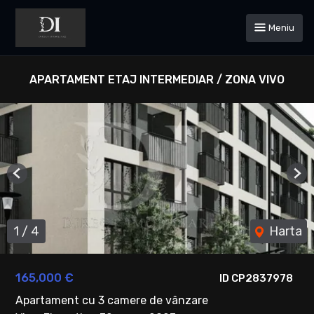
Meniu
APARTAMENT ETAJ INTERMEDIAR / ZONA VIVO
Previous
Ne
1
/
4
Harta
165,000 €
ID CP2837978
Apartament cu 3 camere de vânzare