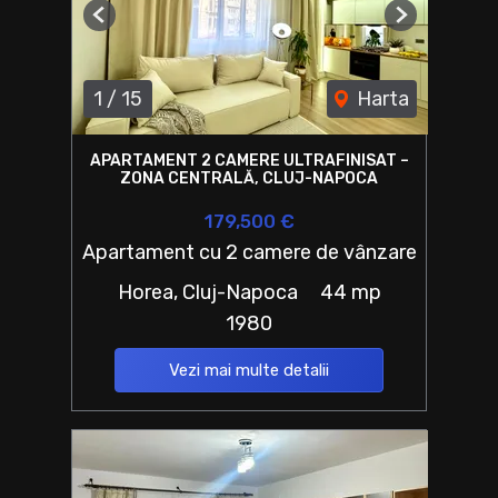
Previous
Next
1
/
15
Harta
APARTAMENT 2 CAMERE ULTRAFINISAT –
ZONA CENTRALĂ, CLUJ-NAPOCA
179,500 €
Apartament cu 2 camere de vânzare
Horea, Cluj-Napoca
44 mp
1980
Vezi mai multe detalii