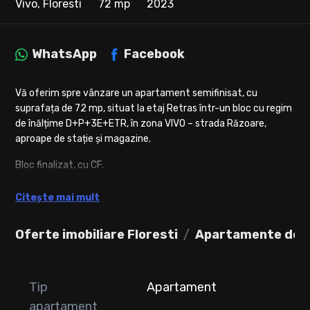
Vivo, Floresti
72 mp
2023
WhatsApp
Facebook
Vă oferim spre vânzare un apartament semifinisat, cu
suprafața de 72 mp, situat la etaj Retras într-un bloc cu regim
de înălțime D+P+3E+ETR, în zona VIVO – strada Răzoare,
aproape de stație și magazine.
Bloc finalizat, cu CF.
Compartimentare:
Citește mai mult
• Hol cu spațiu de depozitare
• Living cu bucătărie
Oferte imobiliare Floresti
Apartamente de v
• Dormitor
• Baie
• Balcon de 4 mp
Tip
Apartament
🚗 Parcare subterană disponibilă la prețul de 10.000 €
apartament