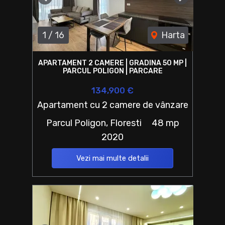
Previous
Next
1
/
16
Harta
APARTAMENT 2 CAMERE | GRADINA 50 MP |
PARCUL POLIGON | PARCARE
134,900 €
Apartament cu 2 camere de vânzare
Parcul Poligon, Floresti
48 mp
2020
Vezi mai multe detalii