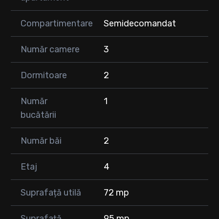
💰 Preț apartament: 165.000 €
Compartimentare
Semidecomandat
📞 0747 353 752
Pentru detalii și vizionări, vă stăm cu drag la dispoziție
Număr camere
3
Dormitoare
2
Număr
1
bucătării
Număr băi
2
Etaj
4
Suprafață utilă
72 mp
Suprafață
95 mp