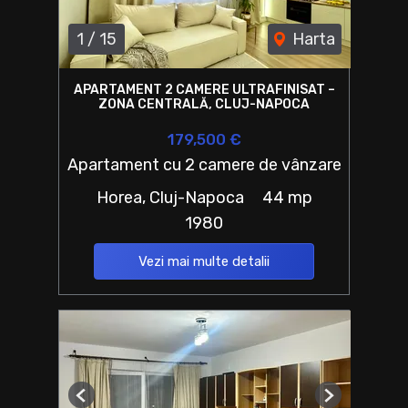
1
/
15
Harta
APARTAMENT 2 CAMERE ULTRAFINISAT –
ZONA CENTRALĂ, CLUJ-NAPOCA
179,500 €
Apartament cu 2 camere de vânzare
Horea, Cluj-Napoca
44 mp
1980
Vezi mai multe detalii
Previous
Next