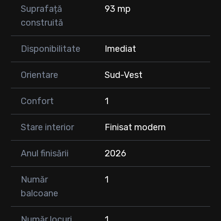
Suprafață
93 mp
construită
Disponibilitate
Imediat
Orientare
Sud-Vest
Confort
1
Stare interior
Finisat modern
Anul finisării
2026
Număr
1
balcoane
Număr locuri
1