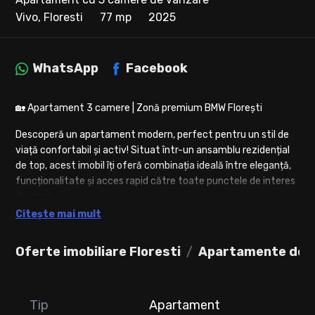
Vivo, Floresti
77 mp
2025
WhatsApp
Facebook
🏡 Apartament 3 camere | Zonă premium BMW Florești
Descoperă un apartament modern, perfect pentru un stil de
viață confortabil și activ! Situat într-un ansamblu rezidențial
de top, acest imobil îți oferă combinația ideală între eleganță,
funcționalitate și acces rapid către toate punctele de interes
din zonă.
Citește mai mult
✨ Detalii principale:
• Suprafață utilă: 77.13 mp
Oferte imobiliare Floresti
Apartamente de v
• Terasă: 7.08 mp cu view superb
🌇• Compartimentare:
living + bucătărie,
2 dormitoare,
Tip
Apartament