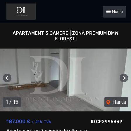
Meniu
APARTAMENT 3 CAMERE | ZONĂ PREMIUM BMW
FLOREȘTI
Previous
Ne
1
/
15
Harta
187,000 €
ID CP2995339
+ 21% TVA
Apartament cu 3 camere de vânzare