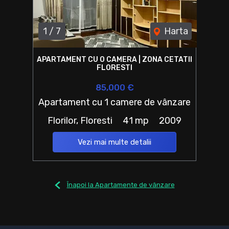
1
/
7
Harta
APARTAMENT CU O CAMERA | ZONA CETATII
FLORESTI
85,000 €
Apartament cu 1 camere de vânzare
Florilor, Floresti
41 mp
2009
Vezi mai multe detalii
Înapoi la Apartamente de vânzare