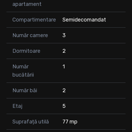
2 băi,
apartament
hol
• Etaj: 5 din 11 (imobil modern cu lift)
Compartimentare
Semidecomandat
• Predare: finisat LUX (glet + zugrăveală incluse)
🌿 Avantaje:
Număr camere
3
✔️ Zonă premium, aproape de restaurante, servicii și centre
comerciale
Dormitoare
2
✔️ Ansamblu modern cu spații verzi generoase
✔️ Design contemporan și spații bine optimizate
✔️ Loc de parcare subteran inclus
Număr
1
bucătării
💰 Preț: 187.000 € + TVA
🚗 Parcare subterană inclusa in pret.
Număr băi
2
Etaj
5
Suprafață utilă
77 mp