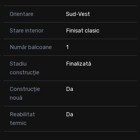
ă caldă și funcționalitate, fiind gata pentru mutare
Orientare
Sud-Vest
i, nu ezitați să mă contactați!
Stare interior
Finisat clasic
Număr balcoane
1
Stadiu
Finalizată
construcție
Construcție
Da
nouă
Reabilitat
Da
termic