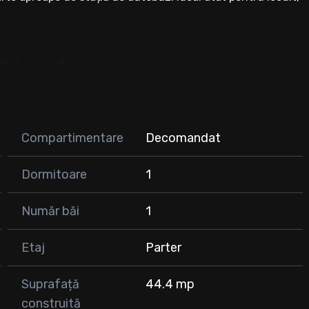
ii de depozitare
Compartimentare
Decomandat
Dormitoare
1
Număr băi
1
Etaj
Parter
Suprafață
44.4 mp
construită