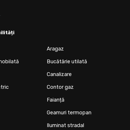
ilități
Aragaz
mobilată
Bucătărie utilată
Canalizare
tric
Contor gaz
Faianță
Geamuri termopan
Iluminat stradal