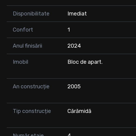
Apartamentul se remarcă prin finisaje moderne, atmosfer
Disponibilitate
Imediat
imediată, fără investiții suplimentare.
📞 Pentru mai multe detalii sau programarea unei vizionăr
Confort
1
Anul finisării
2024
Imobil
Bloc de apart.
An construcție
2005
Tip construcție
Cărămidă
Număr etaje
4