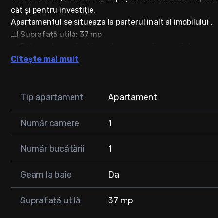
cât și pentru investiție.
Apartamentul se situeaza la parterul inalt al imobilului .
📐 Suprafață utilă: 37 mp
🌿 Balcon: 4 mp – închis cu termopan și amenajat cu spaț
Citește mai mult
Compartimentare:
- hol
- cameră
Tip apartament
Apartament
- bucătărie separată
- baie cu geam
Număr camere
1
- balcon
🔧 Renovare completă (2024):
Număr bucătării
1
- centrală termică nouă
- geamuri termopan noi, inclusiv la balcon
Geam la baie
Da
- uși interioare și mobilier noi, în tonuri închise, elegante
- pardoseli tip parchet 10 mm, noi
Suprafață utilă
37 mp
- instalații electrice și sanitare refăcute