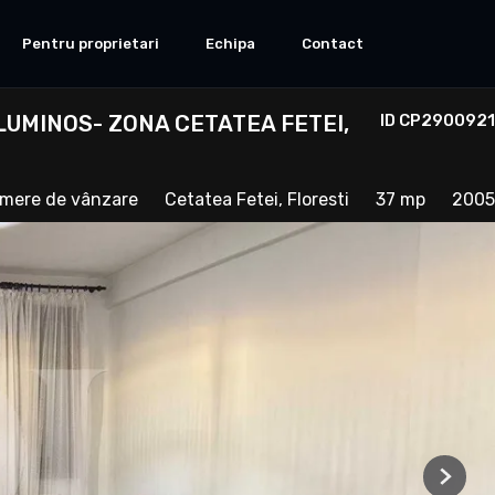
Pentru proprietari
Echipa
Contact
UMINOS- ZONA CETATEA FETEI,
ID CP2900921
amere de vânzare
Cetatea Fetei, Floresti
37 mp
2005
Next