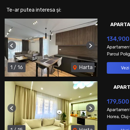
Te-ar putea interesa și:
APARTA
134,900
Apartament
Previous
Next
Parcul Polig
1
/
16
Harta
Vezi
APART
179,500
Apartament
Previous
Next
Horea, Clu