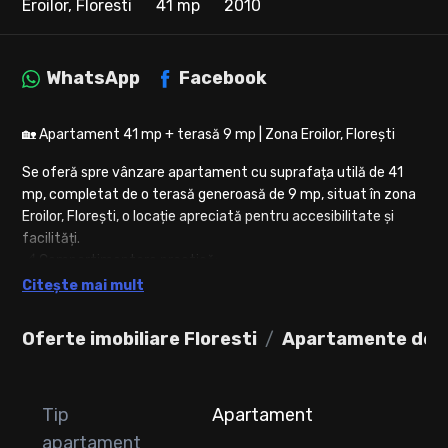
Eroilor, Floresti
41 mp
2010
WhatsApp
Facebook
🏡 Apartament 41 mp + terasă 9 mp | Zona Eroilor, Florești
Se oferă spre vânzare apartament cu suprafața utilă de 41
mp, completat de o terasă generoasă de 9 mp, situat în zona
Eroilor, Florești, o locație apreciată pentru accesibilitate și
facilități.
📐 Compartimentare practică:
hol
Citește mai mult
bucătărie
dormitor
Oferte imobiliare Floresti
Apartamente de v
baie
📍 Localizare excelentă – în imediata apropiere a:
mijloacelor de transport în comun
Tip
Apartament
magazinelor
apartament