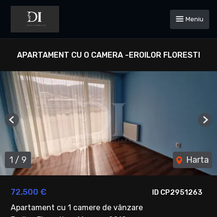
Meniu
APARTAMENT CU O CAMERA -EROILOR FLORESTI
Previous
Ne
1
/
9
Harta
72,500 €
ID CP2951263
Apartament cu 1 camere de vânzare