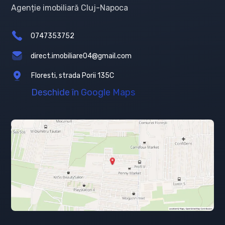
Agenție imobiliară Cluj-Napoca
0747353752
direct.imobiliare04@gmail.com
Floresti, strada Porii 135C
Deschide în Google Maps