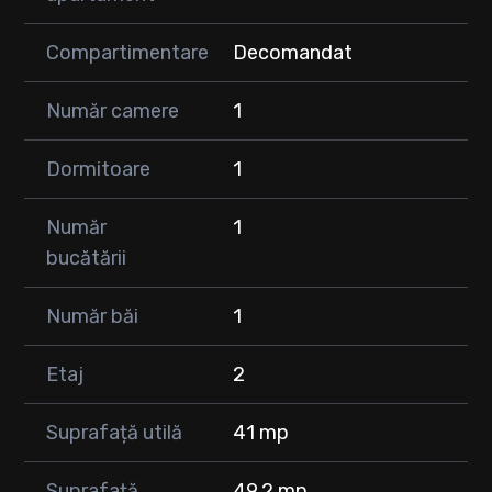
farmaciilor
băncilor
Compartimentare
Decomandat
altor puncte de interes
🏢 Apartamentul este situat la etajul 2 din 4, într-un imobil
Număr camere
1
construit în anul 2010.
✨ Locuința se predă exact așa cum se vede în poze, fiind ideală
Dormitoare
1
atât pentru locuit, cât și pentru investiție.
Număr
1
Pentru mai multe detalii sau pentru programarea unei
vizionări, nu ezitați să mă contactați!
bucătării
Număr băi
1
Etaj
2
Suprafață utilă
41 mp
Suprafață
49.2 mp