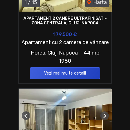
1
/
15
Harta
APARTAMENT 2 CAMERE ULTRAFINISAT –
ZONA CENTRALĂ, CLUJ-NAPOCA
179,500 €
Apartament cu 2 camere de vânzare
Horea, Cluj-Napoca
44 mp
1980
Vezi mai multe detalii
Previous
Next