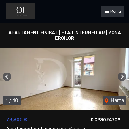
Meniu
APARTAMENT FINISAT | ETAJ INTERMEDIAR | ZONA
EROILOR
Previous
Ne
1
/
10
Harta
73,900 €
ID CP3024709
Apartament cu 1 camere de vânzare