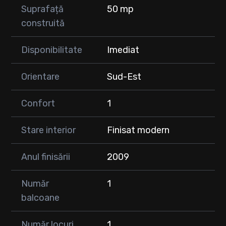
📞 Contact: 0747 353 752
Suprafață
50 mp
✨ Apartamentul este ideal pentru o persoană singură, un cuplu
construită
sau pentru investiție, având o poziționare foarte bună și
costuri reduse de întreținere.
Disponibilitate
Imediat
Orientare
Sud-Est
Confort
1
Stare interior
Finisat modern
Anul finisării
2009
Număr
1
balcoane
Număr locuri
1