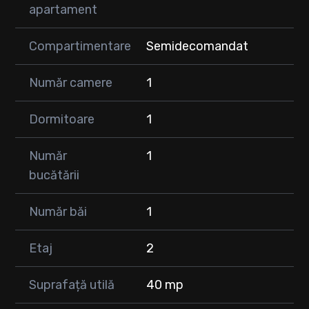
apartament
• Cameră luminoasă
• Baie
Compartimentare
Semidecomandat
🔧 Dotări și finisaje:
• Apartament finisat recent – gata de mutare
Număr camere
1
• Centrală termică proprie + calorifere
• Geamuri termopan
• Ușă metalică la intrare
Dormitoare
1
• Finisaje moderne, bine întreținute
Număr
1
📍 Localizare excelentă:
• Situat la doar ~200 m de stația de autobuz (Eroilor)
bucătării
• Acces rapid la magazine, farmacii, școli și grădinițe
• Aproape de strada principală – conexiune facilă către oraș
Număr băi
1
🚗 Parcare:
• Loc de parcare cu CF separat – 5.000 € (se achiziționează
Etaj
2
separat)
Suprafață utilă
40 mp
💰 Preț: 73.900 €