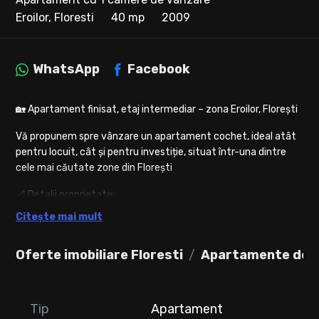
Eroilor, Floresti
40 mp
2009
WhatsApp
Facebook
🏡 Apartament finisat, etaj intermediar – zona Eroilor, Florești
Vă propunem spre vânzare un apartament cochet, ideal atât
pentru locuit, cât și pentru investiție, situat într-una dintre
cele mai căutate zone din Florești
📐 Detalii proprietate:
• Suprafață utilă: 40 mp
Citește mai mult
• Balcon generos: 8 mp
• Etaj: 2 din 4 (etaj intermediar)
Oferte imobiliare Floresti
Apartamente de v
• Compartimentare practică și eficientă
🛋️ Compartimentare:
• Hol de acces cu spațiu de depozitare
Tip
Apartament
• Bucătărie separată, închisă