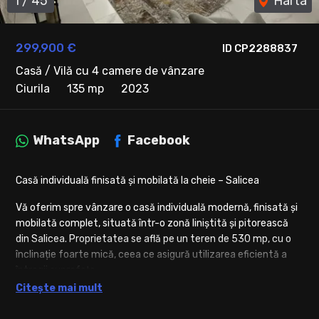
1
/
45
Harta
299,900 €
ID CP2288837
Casă / Vilă cu 4 camere de vânzare
Ciurila
135 mp
2023
WhatsApp
Facebook
Casă individuală finisată și mobilată la cheie – Salicea
Vă oferim spre vânzare o casă individuală modernă, finisată și
mobilată complet, situată într-o zonă liniștită și pitorească
din Salicea. Proprietatea se află pe un teren de 530 mp, cu o
înclinație foarte mică, ceea ce asigură utilizarea eficientă a
întregii suprafețe.
Citește mai mult
Cu o suprafață utilă de 135 mp, casa este dispusă pe două
niveluri și oferă o compartimentare bine gândită, ideală pentru