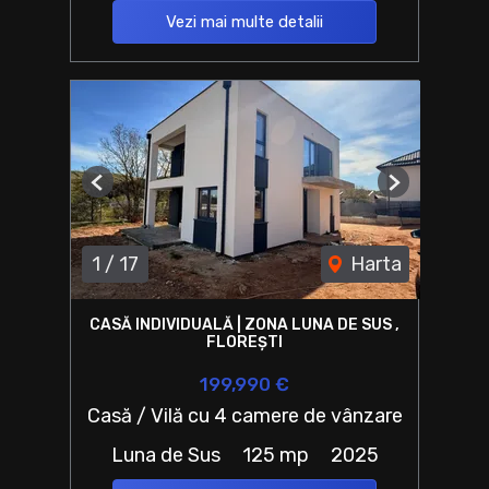
Vezi mai multe detalii
Previous
Next
1
/
17
Harta
CASĂ INDIVIDUALĂ | ZONA LUNA DE SUS ,
FLOREȘTI
199,990 €
Casă / Vilă cu 4 camere de vânzare
Luna de Sus
125 mp
2025