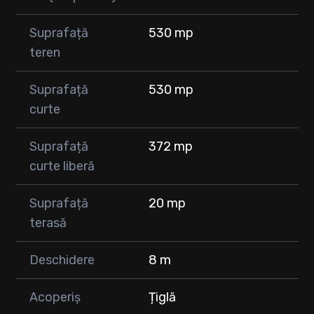
Suprafață
530 mp
teren
Suprafață
530 mp
curte
Suprafață
372 mp
curte liberă
Suprafață
20 mp
terasă
Deschidere
8 m
Acoperiș
Țiglă