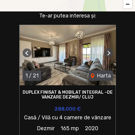
Te-ar putea interesa și:
Previous
Next
1
/
21
Harta
DUPLEX FINISAT & MOBILAT INTEGRAL –DE
VANZARE DEZMIR/ CLUJ
288,000 €
Casă / Vilă cu 4 camere de vânzare
Dezmir
165 mp
2020