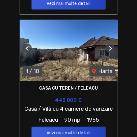
Vezi mai multe detalii
Previous
Next
1
/
10
Harta
CASA CU TEREN / FELEACU
445,800 €
Casă / Vilă cu 4 camere de vânzare
Feleacu
90 mp
1965
Vezi mai multe detalii