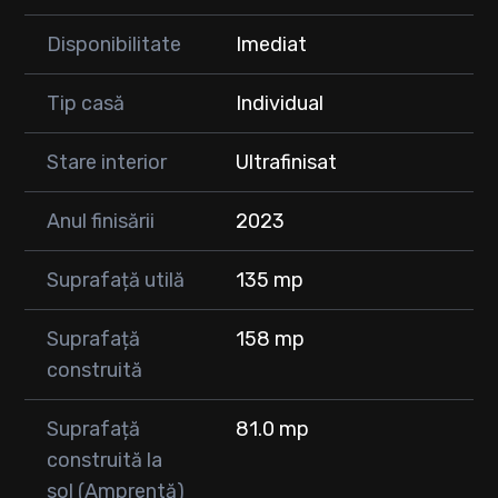
✔ Construcție și finisaje de calitate
Disponibilitate
Imediat
✔ Mobilată și utilată complet – gata de locuit
✔ Panoramă deosebită
Tip casă
Individual
Această casă este ideală pentru cei care își doresc o locuință
fără compromisuri, într-un cadru natural relaxant, dar cu
Stare interior
Ultrafinisat
acces rapid către Cluj-Napoca.
📞 Pentru detalii, programări la vizionare sau informații
Anul finisării
2023
suplimentare, vă rugăm să ne contactați telefonic.
Suprafață utilă
135 mp
Suprafață
158 mp
construită
Suprafață
81.0 mp
construită la
sol (Amprentă)