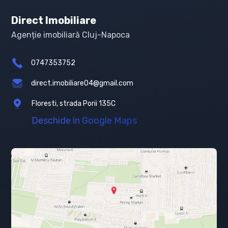
Direct Imobiliare
Agenție imobiliară Cluj-Napoca
0747353752
direct.imobiliare04@gmail.com
Floresti, strada Porii 135C
Deschide în Google Maps