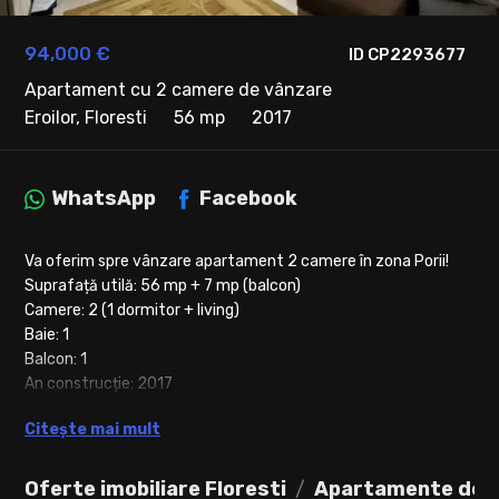
94,000 €
ID CP2293677
Apartament cu 2 camere de vânzare
Eroilor, Floresti
56 mp
2017
WhatsApp
Facebook
Va oferim spre vânzare apartament 2 camere în zona Porii!
Suprafață utilă: 56 mp + 7 mp (balcon)
Camere: 2 (1 dormitor + living)
Baie: 1
Balcon: 1
An construcție: 2017
Etaj: 1/3
Citește mai mult
Parcare: 1(cu CF )
Detalii suplimentare:
• Apartament decomandat, mobilat și utilat complet .
Oferte imobiliare Floresti
Apartamente de v