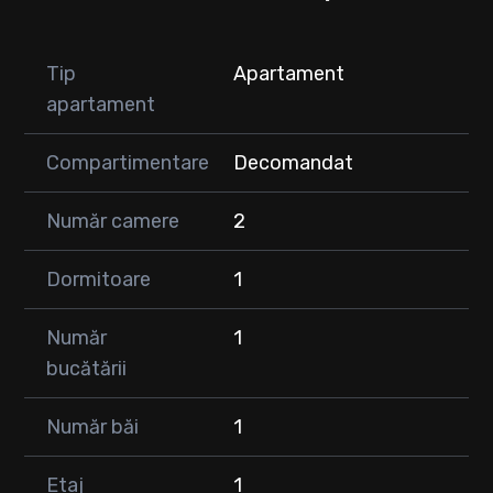
• Loc de parcare cu CF separat
Preț: 94.000 euro (parcare parcare inclusa).
Tip
Apartament
94.000euro+4.000euro parcare
apartament
Pentru mai multe informații sau vizionări, contactati-ne!
Compartimentare
Decomandat
Număr camere
2
Dormitoare
1
Număr
1
bucătării
Număr băi
1
Etaj
1