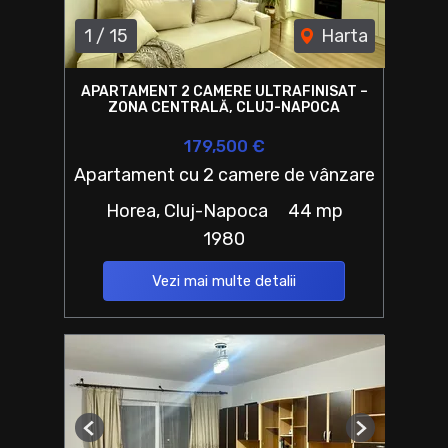
1
/
15
Harta
APARTAMENT 2 CAMERE ULTRAFINISAT –
ZONA CENTRALĂ, CLUJ-NAPOCA
179,500 €
Apartament cu 2 camere de vânzare
Horea, Cluj-Napoca
44 mp
1980
Vezi mai multe detalii
Previous
Next