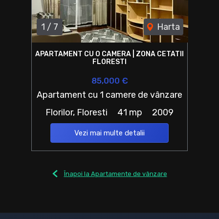
1
/
7
Harta
APARTAMENT CU O CAMERA | ZONA CETATII
FLORESTI
85,000 €
Apartament cu 1 camere de vânzare
Florilor, Floresti
41 mp
2009
Vezi mai multe detalii
Înapoi la Apartamente de vânzare