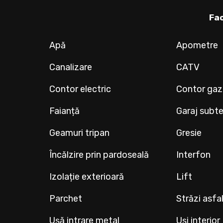
Fac
Apă
Apometre
Canalizare
CATV
Contor electric
Contor gaz
Faianță
Garaj subt
Geamuri tripan
Gresie
Încălzire prin pardoseală
Interfon
Izolație exterioară
Lift
Parchet
Străzi asfa
Ușă intrare metal
Uși interio