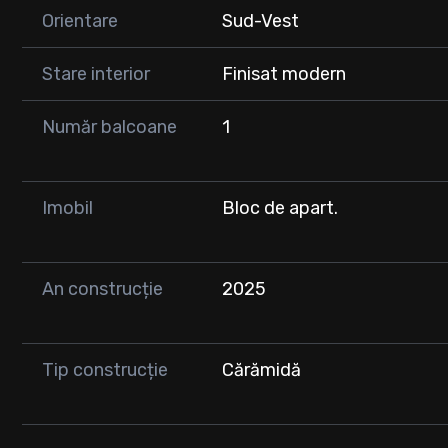
• Se predă complet finisat, incluzând:
Orientare
Sud-Vest
• baie complet utilată
• corpuri de iluminat
Stare interior
Finisat modern
• uși de interior
🚗 Loc de parcare subteran disponibil: 7.000 €
Număr balcoane
1
💼 Ideal pentru locuință proprie sau investiție, datorită po
💰 Preț: 118.000 € (negociabil)
Imobil
Bloc de apart.
📞 Pentru detalii suplimentare sau programarea unei vizi
An construcție
2025
Tip construcție
Cărămidă