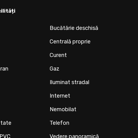
ilități
Bucătărie deschisă
Centrală proprie
Curent
eran
Gaz
Iluminat stradal
Internet
Nemobilat
ltate
Telefon
r PVC
Vedere panoramică