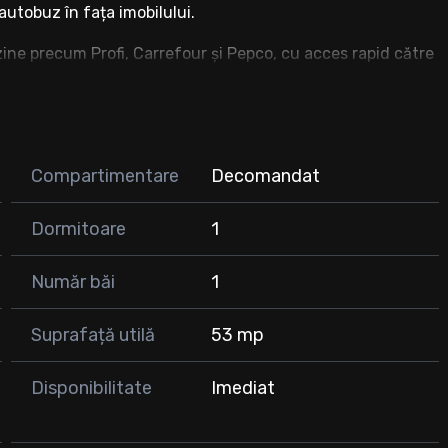
 autobuz în fața imobilului.
ine precum Profi, Carrefour și Pepco, cu acces rapid către
Compartimentare
Decomandat
i
Dormitoare
1
Număr băi
1
Suprafață utilă
53 mp
Disponibilitate
Imediat
ică superioară)