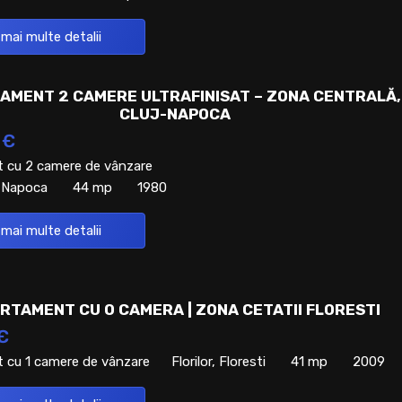
 mai multe detalii
AMENT 2 CAMERE ULTRAFINISAT – ZONA CENTRALĂ,
CLUJ-NAPOCA
 €
 cu 2 camere de vânzare
j-Napoca
44 mp
1980
 mai multe detalii
RTAMENT CU O CAMERA | ZONA CETATII FLORESTI
€
 cu 1 camere de vânzare
Florilor, Floresti
41 mp
2009