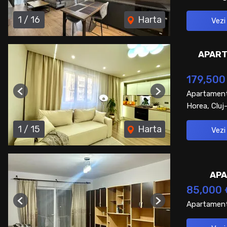
1
/
16
Harta
Vezi
APART
179,500
Apartament
Previous
Next
Horea, Clu
1
/
15
Harta
Vezi
APA
85,000 
Apartament
Previous
Next