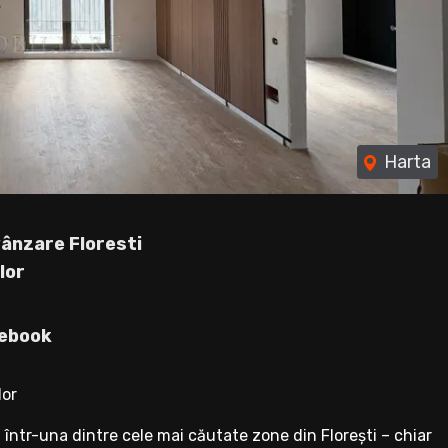
Harta
ânzare Floresti
lor
ebook
lor
ntr-una dintre cele mai căutate zone din Florești – chiar