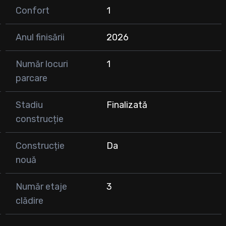
Confort
1
Anul finisării
2026
Număr locuri
1
parcare
ziției strategice și dezvoltării continue a zonei.
Stadiu
Finalizată
construcție
onări:
Construcție
Da
nouă
Număr etaje
3
clădire