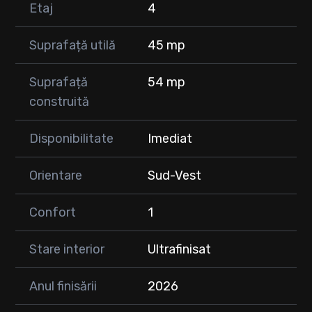
Etaj
4
* Finisaje contemporane
* Imobil nou, dotat cu lift
Suprafață utilă
45 mp
⸻
Suprafață
54 mp
🚗 Parcare subterană disponibilă – 9.000 €
construită
💶 Preț: 119.000 €
⸻
Disponibilitate
Imediat
📞 Programează o vizionare și descoperă dacă acesta este
Orientare
Sud-Vest
„acasă” pentru tine:
Confort
1
Stare interior
Ultrafinisat
Anul finisării
2026