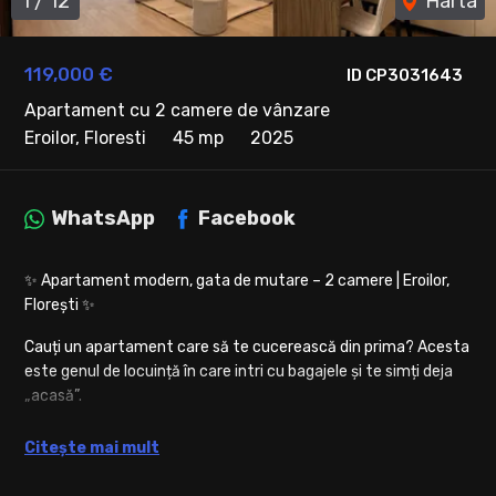
1
/
12
Harta
119,000 €
ID CP3031643
Apartament cu 2 camere de vânzare
Eroilor, Floresti
45 mp
2025
WhatsApp
Facebook
✨ Apartament modern, gata de mutare – 2 camere | Eroilor,
Florești ✨
Cauți un apartament care să te cucerească din prima? Acesta
este genul de locuință în care intri cu bagajele și te simți deja
„acasă”.
🏡 Complet mobilat și utilat, cu finisaje moderne și atenție la
Citește mai mult
detalii, acest apartament este alegerea ideală atât pentru
locuit, cât și pentru o investiție sigură.