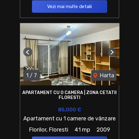
Vezi mai multe detalii
Previous
Next
1
/
7
Harta
APARTAMENT CU O CAMERA | ZONA CETATII
FLORESTI
85,000 €
Apartament cu 1 camere de vânzare
Florilor, Floresti
41 mp
2009