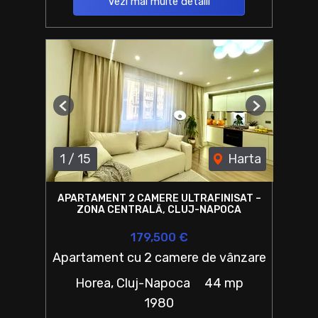
Vezi mai multe detalii
Previous
Next
1
/
15
Harta
APARTAMENT 2 CAMERE ULTRAFINISAT –
ZONA CENTRALĂ, CLUJ-NAPOCA
179,500 €
Apartament cu 2 camere de vânzare
Horea, Cluj-Napoca
44 mp
1980