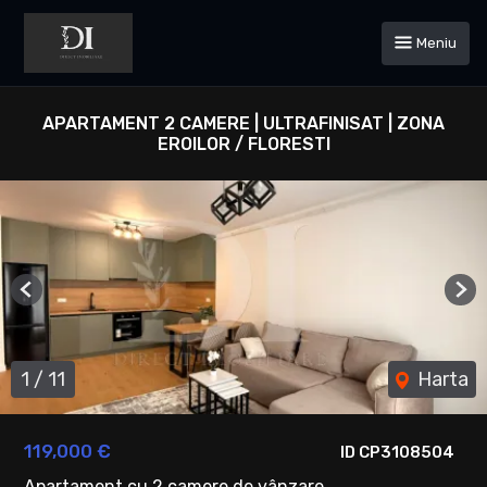
Meniu
APARTAMENT 2 CAMERE | ULTRAFINISAT | ZONA
EROILOR / FLORESTI
Previous
Ne
1
/
11
Harta
119,000 €
ID CP3108504
Apartament cu 2 camere de vânzare