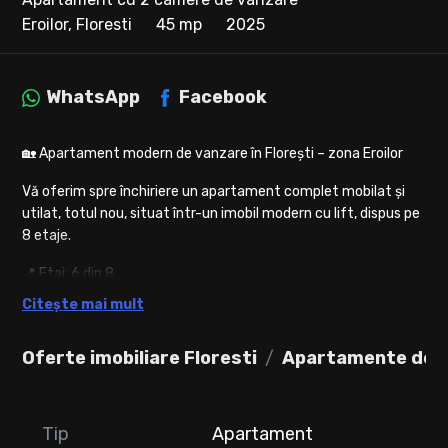
Eroilor, Floresti
45 mp
2025
WhatsApp
Facebook
🏡 Apartament modern de vanzare în Florești – zona Eroilor
Vă oferim spre închiriere un apartament complet mobilat și
utilat, totul nou, situat într-un imobil modern cu lift, dispus pe
8 etaje.
📍 Etaj: 6 din 8
📐 Suprafață utilă: 45 mp + balcon generos de 10 mp
Citește mai mult
✨ Compartimentare:
Oferte imobiliare Floresti
Apartamente de v
* hol de acces cu spațiu de depozitare
* living spațios cu bucătărie open-space, complet mobilată și
utilată
Tip
Apartament
* dormitor